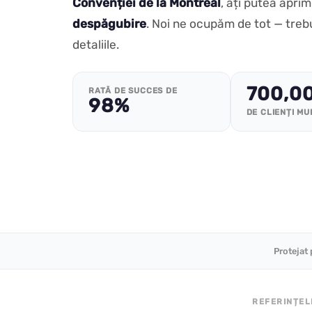
Convenției de la Montreal
, ați putea aprim
despăgubire
. Noi ne ocupăm de tot — trebu
detaliile.
700,0
RATĂ DE SUCCES DE
98%
DE CLIENȚI MU
Protejat 
REFERINȚEL