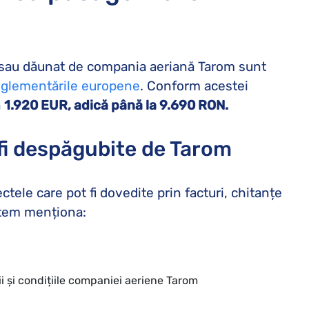
iat sau dăunat de compania aeriană Tarom sunt
eglementările europene
. Conform acestei
a
1.920 EUR, adică până la 9.690 RON.
 fi despăgubite de Tarom
tele care pot fi dovedite prin facturi, chitanțe
putem menționa:
ii și condițiile companiei aeriene Tarom