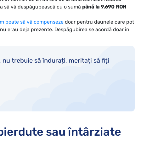
ația să vă despăgubească cu o sumă
până la 9.690 RON
om poate să vă compenseze
doar pentru daunele care pot
ă nu erau deja prezente. Despăgubirea se acordă doar în
.
u trebuie să îndurați, meritați să fiți
pierdute sau întârziate