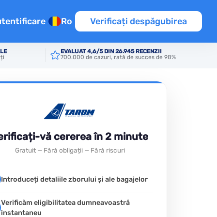
tentificare
Ro
Verificați despăgubirea
ALE
EVALUAT 4,6/5 DIN 26.945 RECENZII
ți
700.000 de cazuri, rată de succes de 98%
te
rul
ice
erificați-vă cererea în 2 minute
Gratuit — Fără obligații — Fără riscuri
Introduceți detaliile zborului și ale bagajelor
Verificăm eligibilitatea dumneavoastră
instantaneu