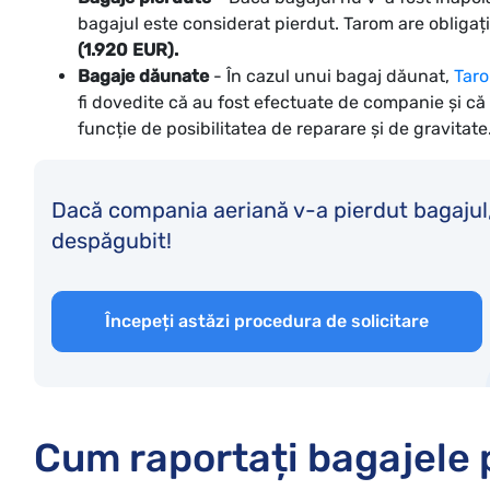
bagajul este considerat pierdut. Tarom are oblig
(1.920 EUR).
Bagaje dăunate
- În cazul unui bagaj dăunat,
Tar
fi dovedite că au fost efectuate de companie și c
funcție de posibilitatea de reparare și de gravitate
Dacă compania aeriană v-a pierdut bagajul, n
despăgubit!
Începeți astăzi procedura de solicitare
Cum raportați bagajele 