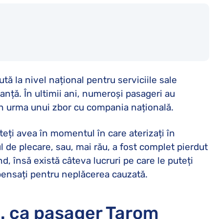
 la nivel național pentru serviciile sale
anță. În ultimii ani, numeroși pasageri au
în urma unui zbor cu compania națională.
eți avea în momentul în care aterizați în
l de plecare, sau, mai rău, a fost complet pierdut
 însă există câteva lucruri pe care le puteți
mpensați pentru neplăcerea cauzată.
s. ca pasager Tarom