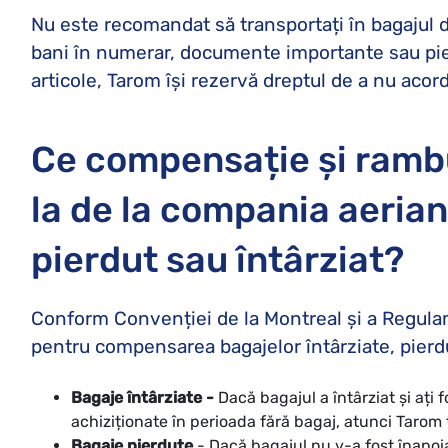
Nu este recomandat să transportați în bagajul de
bani în numerar, documente importante sau pie
articole, Tarom își rezervă dreptul de a nu aco
Ce compensație și rambu
la de la compania aeria
pierdut sau întârziat?
Conform Convenției de la Montreal și a Regula
pentru compensarea bagajelor întârziate, pierd
Bagaje întârziate -
Dacă bagajul a întârziat și ați f
achiziționate în perioada fără bagaj, atunci Tarom
Bagaje pierdute
- Dacă bagajul nu v-a fost înapoiat