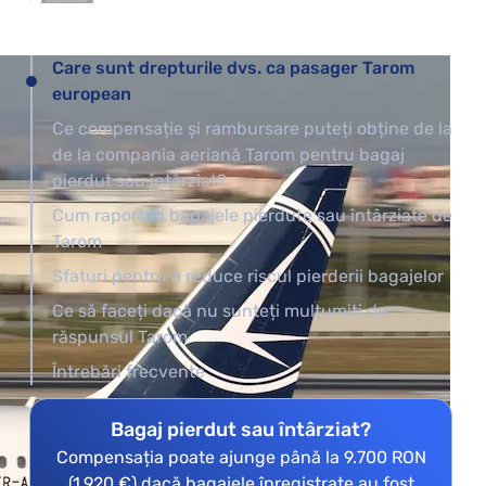
Care sunt drepturile dvs. ca pasager Tarom
european
Ce compensație și rambursare puteți obține de la
de la compania aeriană Tarom pentru bagaj
pierdut sau întârziat?
Cum raportați bagajele pierdute sau întârziate de
Tarom
Sfaturi pentru a reduce riscul pierderii bagajelor
Ce să faceți dacă nu sunteți mulțumiți de
răspunsul Tarom
Întrebări frecvente
Bagaj pierdut sau întârziat?
Compensația poate ajunge până la 9.700 RON
(1.920 €) dacă bagajele înregistrate au fost