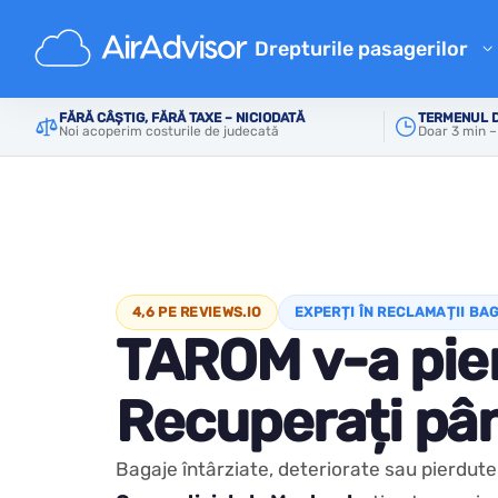
Drepturile pasagerilor
Calculator de despăgubiri pe
FĂRĂ CÂȘTIG, FĂRĂ TAXE – NICIODATĂ
TERMENUL D
Principală
Despăgubiri pentru bagaje deteriorate, p
Noi acoperim costurile de judecată
Doar 3 min –
Despăgubire pentru zbor întâ
Despăgubire pentru zbor anu
Despăgubiri pentru bagaje p
Despăgubire pentru refuz la 
Compensațiile companiilor a
4,6 PE REVIEWS.IO
EXPERȚI ÎN RECLAMAȚII BA
TAROM v-a pie
Reclamații ale companiilor ae
Despăgubiri pentru greva co
Recuperați pâ
Reglementări
Bagaje întârziate, deteriorate sau pierd