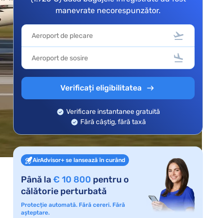
manevrate necorespunzător.
Verificați eligibilitatea
Verificare instantanee gratuită
Fără câștig, fără taxă
AirAdvisor+ se lansează în curând
Până la
€ 10 800
pentru o
călătorie perturbată
Protecție automată. Fără cereri. Fără
așteptare.