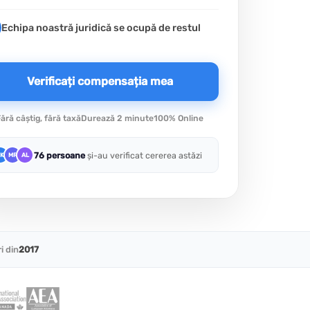
Echipa noastră juridică se ocupă de restul
Verificați compensația mea
ără câștig, fără taxă
Durează 2 minute
100% Online
76 persoane
și-au verificat cererea astăzi
K
MR
AL
i din
2017