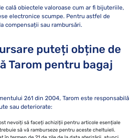
 cală obiectele valoroase cum ar fi bijuteriile,
se electronice scumpe. Pentru astfel de
rda compensații sau rambursări.
rsare puteți obține de
nă Tarom pentru bagaj
mentului 261 din 2004, Tarom este responsabilă
ute sau deteriorate:
ost nevoiți să faceți achiziții pentru articole esențiale
 trebuie să vă ramburseze pentru aceste cheltuieli.
 în termen de 21 de zile de la data aterizării, atunci