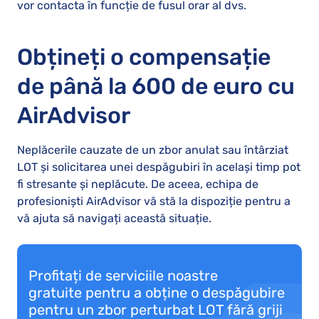
vor contacta în funcție de fusul orar al dvs.
Obțineți o compensație
de până la 600 de euro cu
AirAdvisor
Neplăcerile cauzate de un zbor anulat sau întârziat
LOT și solicitarea unei despăgubiri în același timp pot
fi stresante și neplăcute. De aceea, echipa de
profesioniști AirAdvisor vă stă la dispoziție pentru a
vă ajuta să navigați această situație.
Profitați de serviciile noastre
gratuite pentru a obține o despăgubire
pentru un zbor perturbat LOT fără griji