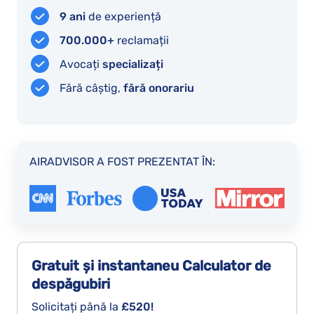
referitor
9 ani
de experiență
la
700.000+
reclamații
recuperarea
Avocați
specializați
banilor.
Fără câștig,
fără onorariu
AIRADVISOR A FOST PREZENTAT ÎN:
Gratuit și instantaneu
Calculator de
despăgubiri
Solicitați până la
£520!