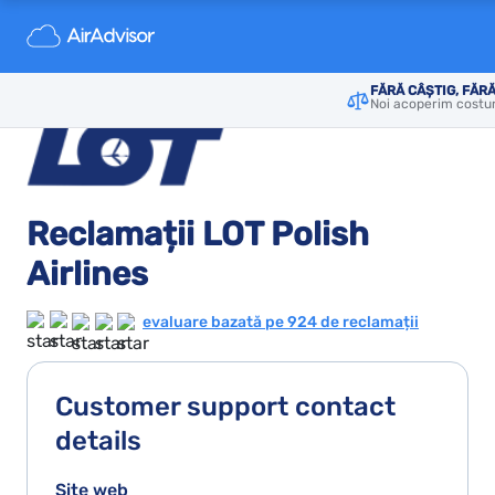
FĂRĂ CÂȘTIG, FĂRĂ
Noi acoperim costur
Reclamații LOT Polish
Airlines
evaluare bazată pe 924 de reclamații
Customer support contact
details
Site web