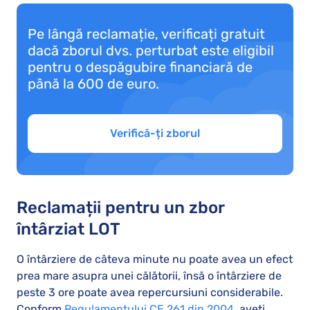
Pe lângă reclamație, verificați gratuit
dacă zborul dvs. perturbat este eligibil
pentru o despăgubire financiară de
până la 600 de euro.
Verifică-ți zborul
Reclamații pentru un zbor
întârziat LOT
O întârziere de câteva minute nu poate avea un efect
prea mare asupra unei călătorii, însă o întârziere de
peste 3 ore poate avea repercursiuni considerabile.
Conform
Regulamentului CE 261 din 2004
, aveți