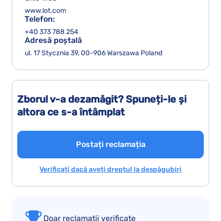
www.lot.com
Telefon:
+40 373 788 254
Adresă poștală
ul. 17 Stycznia 39, 00-906 Warszawa Poland
Zborul v-a dezamăgit? Spuneți-le și
altora ce s-a întâmplat
Postați reclamația
Verificați dacă aveți dreptul la despăgubiri
Doar reclamații verificate