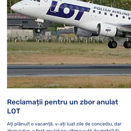
Reclamații pentru un zbor anulat
LOT
Ați plănuit o vacanță, v-ați luat zile de concediu, dar
zborul dvs. a fost anulat pe ultima sută de metri? Ei