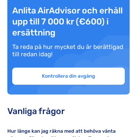
Anlita AirAdvisor och erhåll
upp till 7 000 kr (€600) i
ersättning
Ta reda på hur mycket du är berättigad
till redan idag!
Kontrollera din avgång
Vanliga frågor
Hur länge kan jag räkna med att behöva vänta