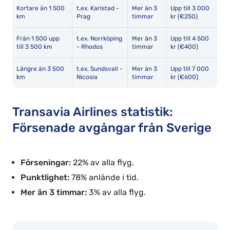
Kortare än 1 500
t.ex. Karlstad -
Mer än 3
Upp till 3 000
km
Prag
timmar
kr (€250)
Från 1 500 upp
t.ex. Norrköping
Mer än 3
Upp till 4 500
till 3 500 km
- Rhodos
timmar
kr (€400)
Längre än 3 500
t.ex. Sundsvall -
Mer än 3
Upp till 7 000
km
Nicosia
timmar
kr (€600)
Transavia Airlines statistik:
Försenade avgångar från Sverige
Förseningar:
22% av alla flyg.
Punktlighet:
78% anlände i tid.
Mer än 3 timmar:
3% av alla flyg.