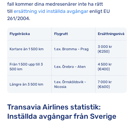
fall kommer dina medresenärer inte ha rätt
till
ersättning vid inställda avgångar
enligt EU
261/2004.
Flygsträcka
Flygrutt
Ersättningsnivå
3 000 kr
Kortare än 1 500 km
t.ex. Bromma - Prag
(€250)
Från 1 500 upp till 3
4 500 kr
t.ex. Örebro - Aten
500 km
(€400)
t.ex. Örnsköldsvik -
7 000 kr
Längre än 3 500 km
Nicosia
(€600)
Transavia Airlines statistik:
Inställda avgångar från Sverige