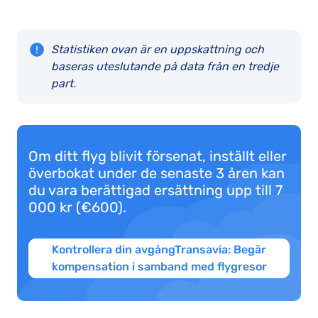
Statistiken ovan är en uppskattning och
baseras uteslutande på data från en tredje
part.
Om ditt flyg blivit försenat, inställt eller
överbokat under de senaste 3 åren kan
du vara berättigad ersättning upp till 7
000 kr (€600).
Kontrollera din avgångTransavia: Begär
kompensation i samband med flygresor