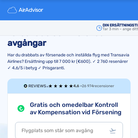
Transavia Airlines: Din rätt till
ersättning i samband med
DIN ERSÄTTNINGST
Tar 3 min – ange di
försenade och inställda
avgångar
Har du drabbats av försenade och inställda flyg med Transavia
Airlines? Ersättning upp till 7 000 kr (€600). ✓ 2 760 resenärer
✓ 4,6/5 i betyg ✓ Prisgaranti.
4,6 -
26 974
recensioner
Gratis och omedelbar Kontroll
av Kompensation vid Försening