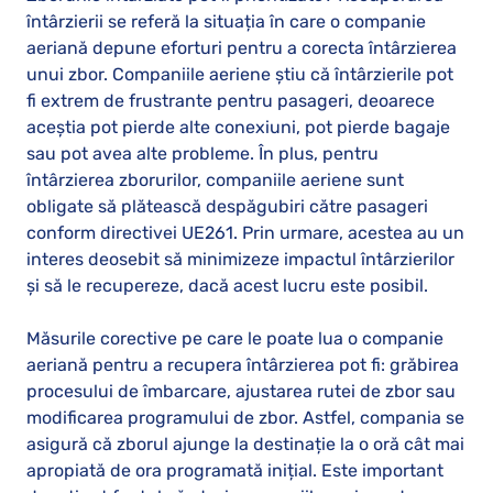
întârzierii se referă la situația în care o companie
aeriană depune eforturi pentru a corecta întârzierea
unui zbor. Companiile aeriene știu că întârzierile pot
fi extrem de frustrante pentru pasageri, deoarece
aceștia pot pierde alte conexiuni, pot pierde bagaje
sau pot avea alte probleme. În plus, pentru
întârzierea zborurilor, companiile aeriene sunt
obligate să plătească despăgubiri către pasageri
conform directivei UE261. Prin urmare, acestea au un
interes deosebit să minimizeze impactul întârzierilor
și să le recupereze, dacă acest lucru este posibil.
Măsurile corective pe care le poate lua o companie
aeriană pentru a recupera întârzierea pot fi: grăbirea
procesului de îmbarcare, ajustarea rutei de zbor sau
modificarea programului de zbor. Astfel, compania se
asigură că zborul ajunge la destinație la o oră cât mai
apropiată de ora programată inițial. Este important