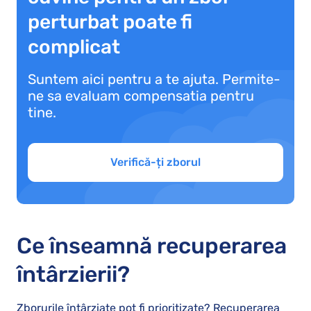
perturbat poate fi
complicat
Suntem aici pentru a te ajuta. Permite-
ne sa evaluam compensatia pentru
tine.
Verifică-ți zborul
Ce înseamnă recuperarea
întârzierii?
Zborurile întârziate pot fi prioritizate? Recuperarea