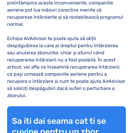
preîntâmpina aceste inconveniente, companiile
aeriene pot lua măsuri corective menite să
recupereze întârzierile și să restabilească programul
normal.
Echipa AirAdvisor te poate ajuta să obții
despăgubirea la care ai dreptul pentru întârzierea
sau anularea zborurilor, chiar și atunci când
recuperarea întârzierii nu a fost posibilă. În acest
articol, vei afla ce înseamnă recuperarea întârzierii,
ce pași urmează companiile aeriene pentru a
recupera o întârziere și cum te poate ajuta AirAdvisor
să soliciți despăgubiri dacă suferi o perturbare a
zborului.
Sa iti dai seama cat ti se
cuvine pentru un zbor