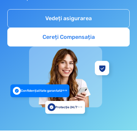
Vedeți asigurarea
Cereți Compensația
Confidențialitate garantată
10:18
Protecție 24/7
10:18