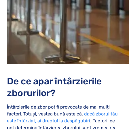
De ce apar întârzierile
zborurilor?
Întârzierile de zbor pot fi provocate de mai mulți
factori. Totuși, vestea bună este că,
dacă zborul tău
este întârziat, ai dreptul la despăgubiri
. Factorii ce
pot determina întârzierea zborului sunt vremea rea,