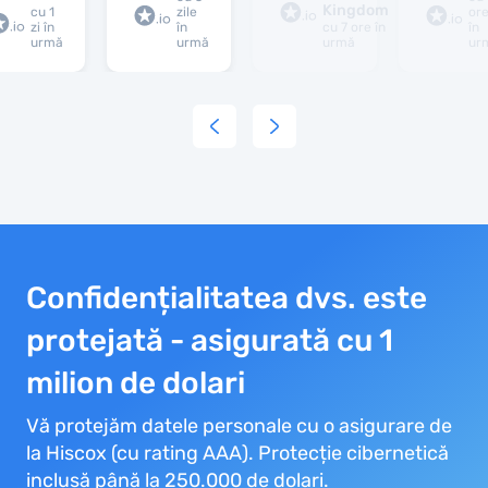
Kingdom
cu 1
zile
or
serioasa.
zi în
în
cu 7 ore în
în
urmă
urmă
urmă
ur
Asteptam
raspunsul
final
referitor
la
recuperarea
banilor.
Confidențialitatea dvs. este
protejată - asigurată cu 1
milion de dolari
Vă protejăm datele personale cu o asigurare de
la Hiscox (cu rating AAA). Protecție cibernetică
inclusă până la 250.000 de dolari.