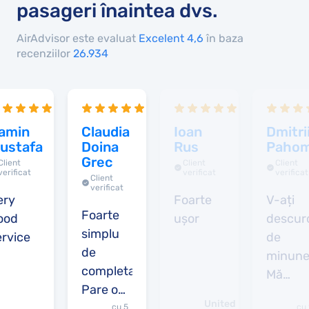
pasageri înaintea dvs.
AirAdvisor este evaluat
Excelent 4,6
în baza
recenziilor
26.934
amin
Claudia
Ioan
Dmitri
ustafa
Doina
Rus
Paho
Grec
Client
Client
Client
verificat
verificat
verificat
Client
verificat
ery
Foarte
V-ați
Foarte
ood
ușor
descur
simplu
ervice
de
de
minune
completat.
Mă
Pare o
bucur
United
firma
cu 5
cu 