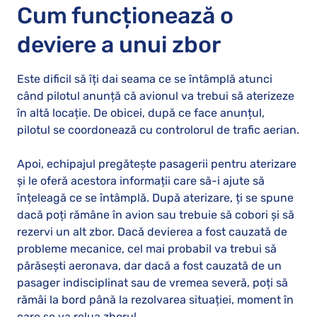
Cum funcționează o
deviere a unui zbor
Este dificil să îți dai seama ce se întâmplă atunci
când pilotul anunță că avionul va trebui să aterizeze
în altă locație. De obicei, după ce face anunțul,
pilotul se coordonează cu controlorul de trafic aerian.
Apoi, echipajul pregătește pasagerii pentru aterizare
și le oferă acestora informații care să-i ajute să
înțeleagă ce se întâmplă. După aterizare, ți se spune
dacă poți rămâne în avion sau trebuie să cobori și să
rezervi un alt zbor. Dacă devierea a fost cauzată de
probleme mecanice, cel mai probabil va trebui să
părăsești aeronava, dar dacă a fost cauzată de un
pasager indisciplinat sau de vremea severă, poți să
rămâi la bord până la rezolvarea situației, moment în
care se va relua zborul.