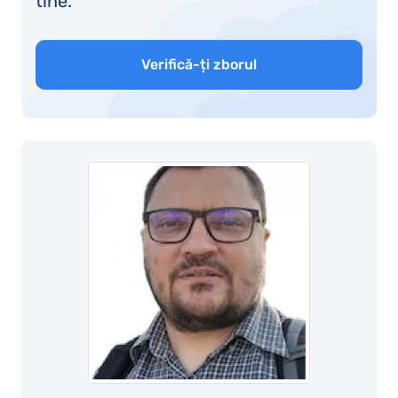
tine.
Verifică-ți zborul