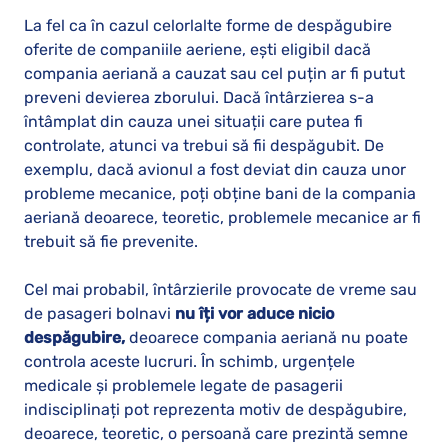
La fel ca în cazul celorlalte forme de despăgubire
oferite de companiile aeriene, ești eligibil dacă
compania aeriană a cauzat sau cel puțin ar fi putut
preveni devierea zborului. Dacă întârzierea s-a
întâmplat din cauza unei situații care putea fi
controlate, atunci va trebui să fii despăgubit. De
exemplu, dacă avionul a fost deviat din cauza unor
probleme mecanice, poți obține bani de la compania
aeriană deoarece, teoretic, problemele mecanice ar fi
trebuit să fie prevenite.
Cel mai probabil, întârzierile provocate de vreme sau
de pasageri bolnavi
nu îți vor aduce nicio
despăgubire,
deoarece compania aeriană nu poate
controla aceste lucruri. În schimb, urgențele
medicale și problemele legate de pasagerii
indisciplinați pot reprezenta motiv de despăgubire,
deoarece, teoretic, o persoană care prezintă semne