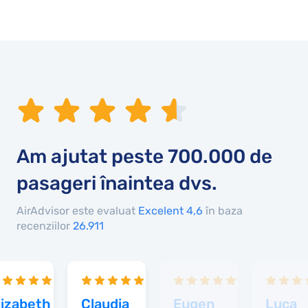
Am ajutat peste
700.000
de
pasageri înaintea dvs.
AirAdvisor este evaluat
Excelent 4,6
în baza
recenziilor
26.911
lizabeth
Claudia
Eugen
Luca