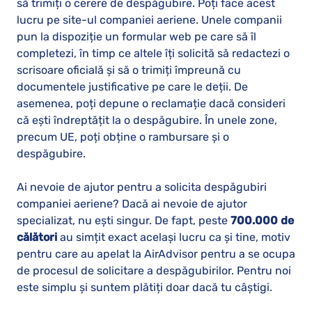
să trimiți o cerere de despăgubire. Poți face acest
lucru pe site-ul companiei aeriene. Unele companii
pun la dispoziție un formular web pe care să îl
completezi, în timp ce altele îți solicită să redactezi o
scrisoare oficială și să o trimiți împreună cu
documentele justificative pe care le deții. De
asemenea, poți depune o reclamație dacă consideri
că ești îndreptățit la o despăgubire. În unele zone,
precum UE, poți obține o rambursare și o
despăgubire.
Ai nevoie de ajutor pentru a solicita despăgubiri
companiei aeriene? Dacă ai nevoie de ajutor
specializat, nu ești singur. De fapt, peste
700.000 de
călători
au simțit exact același lucru ca și tine, motiv
pentru care au apelat la AirAdvisor pentru a se ocupa
de procesul de solicitare a despăgubirilor. Pentru noi
este simplu și suntem plătiți doar dacă tu câștigi.