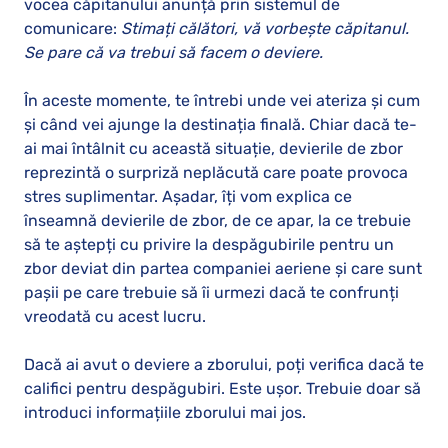
vocea căpitanului anunță prin sistemul de
comunicare:
Stimați călători, vă vorbește căpitanul.
Se pare că va trebui să facem o deviere.
În aceste momente, te întrebi unde vei ateriza și cum
și când vei ajunge la destinația finală. Chiar dacă te-
ai mai întâlnit cu această situație, devierile de zbor
reprezintă o surpriză neplăcută care poate provoca
stres suplimentar. Așadar, îți vom explica ce
înseamnă devierile de zbor, de ce apar, la ce trebuie
să te aștepți cu privire la despăgubirile pentru un
zbor deviat din partea companiei aeriene și care sunt
pașii pe care trebuie să îi urmezi dacă te confrunți
vreodată cu acest lucru.
Dacă ai avut o deviere a zborului, poți verifica dacă te
califici pentru despăgubiri. Este ușor. Trebuie doar să
introduci informațiile zborului mai jos.