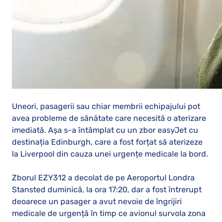
Uneori, pasagerii sau chiar membrii echipajului pot
avea probleme de sănătate care necesită o aterizare
imediată. Așa s-a întâmplat cu un zbor easyJet cu
destinația Edinburgh, care a fost forțat să aterizeze
la Liverpool din cauza unei urgențe medicale la bord.
Zborul EZY312 a decolat de pe Aeroportul Londra
Stansted duminică, la ora 17:20, dar a fost întrerupt
deoarece un pasager a avut nevoie de îngrijiri
medicale de urgență în timp ce avionul survola zona