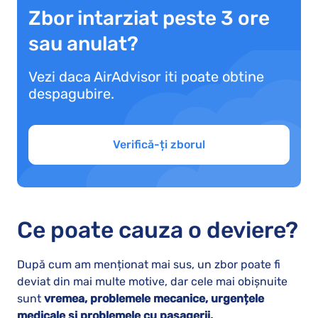
Zbor intarziat peste 3 ore
sau anulat?
Vezi daca AirAdvisor iti poate obtine
despagubire.
Verifică-ți zborul
Ce poate cauza o deviere?
După cum am menționat mai sus, un zbor poate fi
deviat din mai multe motive, dar cele mai obișnuite
sunt
vremea, problemele mecanice, urgențele
medicale și problemele cu pasagerii.