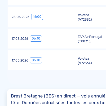
Volotea
16:00
28.05.2026
(
V72382
)
TAP Air Portugal
06:10
17.05.2026
(
TP8315
)
Volotea
06:10
17.05.2026
(
V72364
)
Brest Bretagne (BES) en direct — vols annulés
tête. Données actualisées toutes les deux he