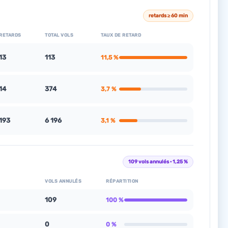
retards ≥ 60 min
RETARDS
TOTAL VOLS
TAUX DE RETARD
13
113
11,5 %
14
374
3,7 %
193
6 196
3,1 %
109 vols annulés · 1,25 %
VOLS ANNULÉS
RÉPARTITION
109
100 %
0
0 %