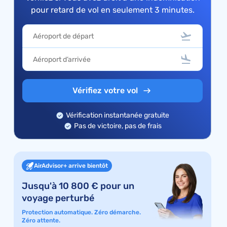
pour retard de vol en seulement 3 minutes.
Vérifiez votre vol
Vérification instantanée gratuite
Pas de victoire, pas de frais
AirAdvisor+ arrive bientôt
Jusqu'à 10 800 € pour un
voyage perturbé
Protection automatique. Zéro démarche.
Zéro attente.