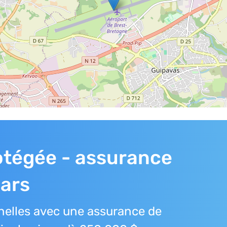
rotégée - assurance
lars
elles avec une assurance de