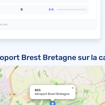
0
0 %
de vols
oport Brest Bretagne sur la c
×
BES
Aéroport Brest Bretagne