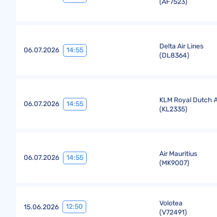
(
AF7523
)
Delta Air Lines
14:55
06.07.2026
(
DL8364
)
KLM Royal Dutch Ai
14:55
06.07.2026
(
KL2335
)
Air Mauritius
14:55
06.07.2026
(
MK9007
)
Volotea
12:50
15.06.2026
(
V72491
)