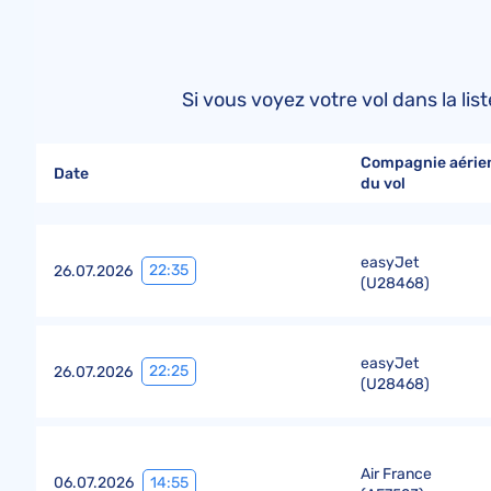
Si vous voyez votre vol dans la li
Compagnie aérie
Date
du vol
easyJet
22:35
26.07.2026
(
U28468
)
easyJet
22:25
26.07.2026
(
U28468
)
Air France
14:55
06.07.2026