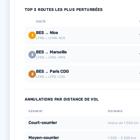
TOP 3 ROUTES LES PLUS PERTURBÉES
ROUTE
BES → Nice
1
LFRB → LFMN · NCE
BES → Marseille
2
LFRB → LFML · MRS
BES → Paris CDG
3
LFRB → LFPG · CDG
ANNULATIONS PAR DISTANCE DE VOL
SEGMENT
DISTANCE
Court-courrier
moins de 1 500 km
Moyen-courrier
1 500 – 3 500 km