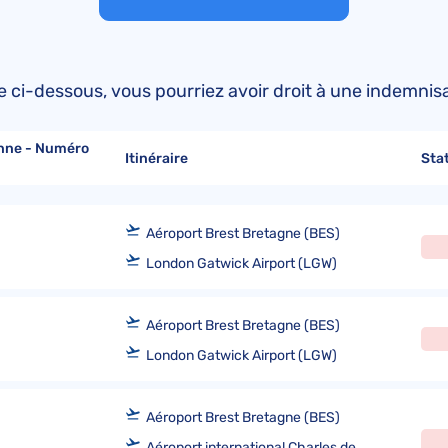
Remboursement Transavia
Réclamations Corsair
Convention de Varsovie
Avis KLM
Remboursement Air Caraïbes
Réclamations French Bee
Remboursement Volotea
Réclamations Air France
ste ci-dessous, vous pourriez avoir droit à une indemni
Remboursement French Bee
Réclamations EasyJet
nne - Numéro
Réclamations TAP Air Portugal
Itinéraire
Sta
Réclamations Volotea
Aéroport Brest Bretagne (BES)
London Gatwick Airport (LGW)
Aéroport Brest Bretagne (BES)
London Gatwick Airport (LGW)
Aéroport Brest Bretagne (BES)
Aéroport international Charles de