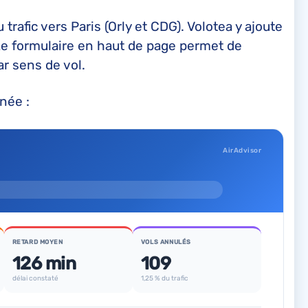
 trafic vers Paris (Orly et CDG). Volotea y ajoute
e formulaire en haut de page permet de
ar sens de vol.
née :
AirAdvisor
RETARD MOYEN
VOLS ANNULÉS
126 min
109
délai constaté
1,25 % du trafic