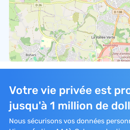
Votre vie privée est p
jusqu'à 1 million de dol
Nous sécurisons vos données personn