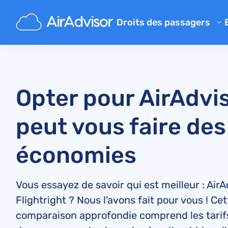
Droits des passagers
Calculateur d'indemnisation 
Indemnisation pour un vol re
Indemnisation pour un vol an
Opter pour AirAdvi
Indemnisation pour bagage p
peut vous faire des
Indemnisation pour embarqu
Indemnisation des compagni
économies
Réclamations aux compagnie
Grève des compagnies aérie
Vous essayez de savoir qui est meilleur : AirA
Règlements
Flightright ? Nous l'avons fait pour vous ! Cet
comparaison approfondie comprend les tarifs,