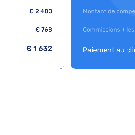
€ 2 400
Montant de compe
€ 768
Commissions + les 
€ 1 632
Paiement au cli