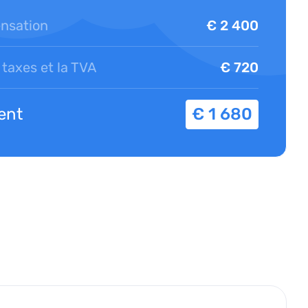
nsation
€ 2 400
taxes et la TVA
€ 720
ent
€ 1 680