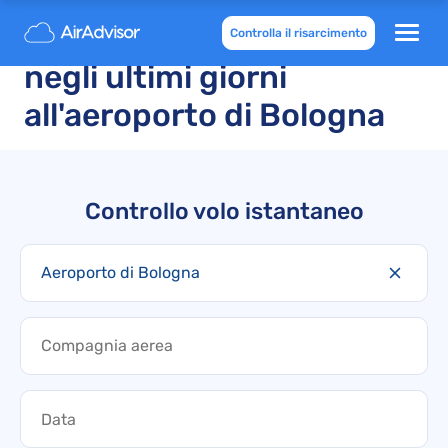
Voli in ritardo e cancellati
Controlla il risarcimento
negli ultimi giorni
all'aeroporto di Bologna
Controllo volo istantaneo
Aeroporto di Bologna