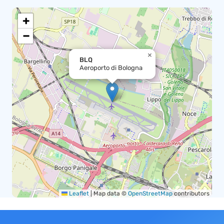
+
−
×
BLQ
Aeroporto di Bologna
Leaflet
|
Map data ©
OpenStreetMap
contributors