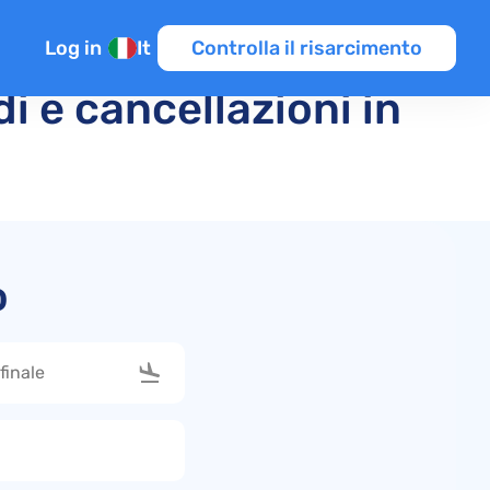
Log in
It
Controlla il risarcimento
di e cancellazioni in
enti
raffico aereo
s
o