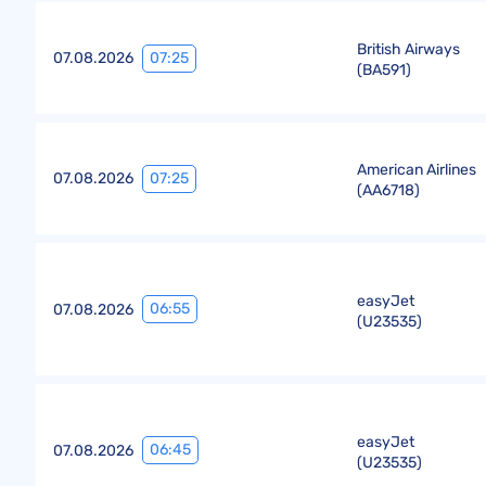
British Airways
07:25
07.08.2026
(
BA591
)
American Airlines
07:25
07.08.2026
(
AA6718
)
easyJet
06:55
07.08.2026
(
U23535
)
easyJet
06:45
07.08.2026
(
U23535
)