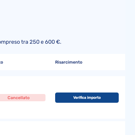
o compreso tra 250 e 600 €.
to
Risarcimento
Cancellato
Verifica importo