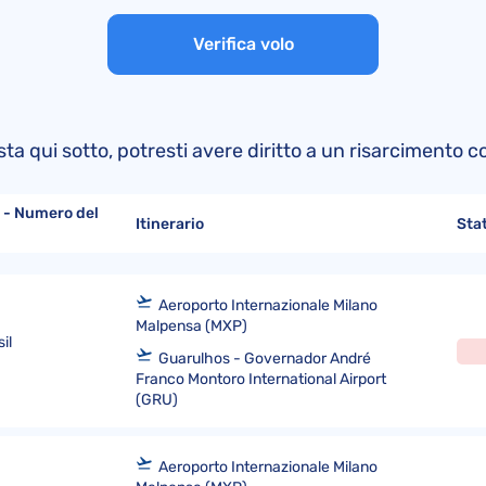
Risarcimento e rimborso easyJet
Reclami EasyJet
La Convenzione di Montreal
Verifica volo
Risarcimento e rimborso Air France
Reclami Iberia Airlines
Convenzione di Varsavia
Risarcimento e rimborso Volotea
Reclami Qatar Airways
Direttiva (UE) 2015/2302
Risarcimento e rimborso British Airways
Reclami Volotea
 lista qui sotto, potresti avere diritto a un risarciment
Reclami Neos Air
Reclami Aeroitalia
 - Numero del
Itinerario
Sta
Aeroporto Internazionale Milano
Malpensa (MXP)
il
Guarulhos - Governador André
Franco Montoro International Airport
(GRU)
Aeroporto Internazionale Milano