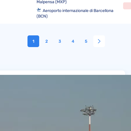
Malpensa (MXP)
Aeroporto internazionale di Barcellona
(BCN)
1
2
3
4
5