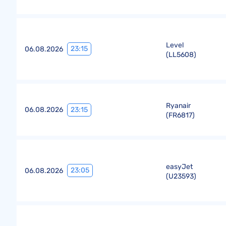
Level
23:15
06.08.2026
(
LL5608
)
Ryanair
23:15
06.08.2026
(
FR6817
)
easyJet
23:05
06.08.2026
(
U23593
)