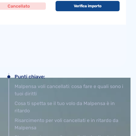
Cancellato
Verifica importo
Punti chiave:
Malpensa voli cancellati: cosa fare e quali sono i
tuoi diritti
Cosa ti spetta se il tuo volo da Malpensa è in
ritardo
Risarcimento per voli cancellati e in ritardo da
Malpensa