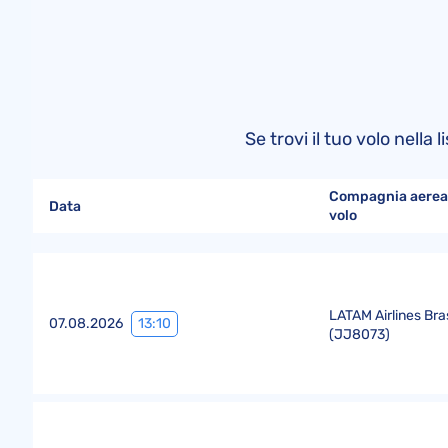
Se trovi il tuo volo nella
Compagnia aerea
Data
volo
LATAM Airlines Bras
13:10
07.08.2026
(
JJ8073
)