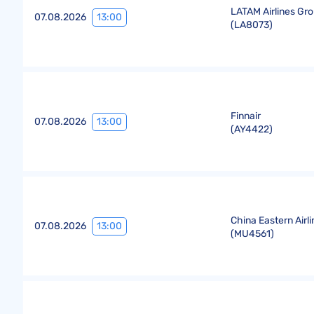
LATAM Airlines Gr
13:00
07.08.2026
(
LA8073
)
Finnair
13:00
07.08.2026
(
AY4422
)
China Eastern Airl
13:00
07.08.2026
(
MU4561
)