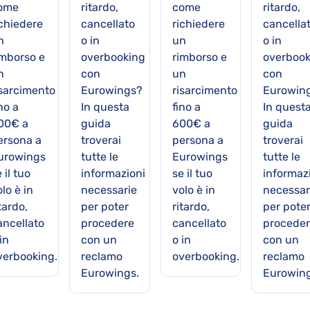
ome
ritardo,
come
ritardo,
ichiedere
cancellato
richiedere
cancella
n
o in
un
o in
imborso e
overbooking
rimborso e
overbook
n
con
un
con
isarcimento
Eurowings?
risarcimento
Eurowin
no a
In questa
fino a
In quest
00€ a
guida
600€ a
guida
ersona a
troverai
persona a
troverai
urowings
tutte le
Eurowings
tutte le
 il tuo
informazioni
se il tuo
informaz
lo è in
necessarie
volo è in
necessar
tardo,
per poter
ritardo,
per pote
ancellato
procedere
cancellato
procede
in
con un
o in
con un
verbooking.
reclamo
overbooking.
reclamo
Eurowings.
Eurowing