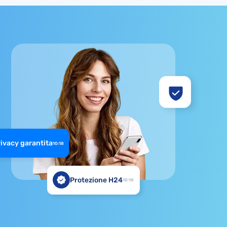
ivacy garantita
10:18
Protezione H24
10:18