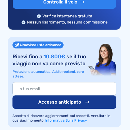
Controlla il volo
Verifica istantanea gratuita
Nessun risarcimento, nessuna commissione
AirAdvisor+ sta arrivando
Ricevi fino a
10.800€
se il tuo
viaggio non va come previsto
Protezione automatica. Addio reclami, zero
attese.
Accesso anticipato
Accetto di ricevere aggiornamenti sui prodotti. Annullare in
qualsiasi momento.
Informativa Sulla Privacy