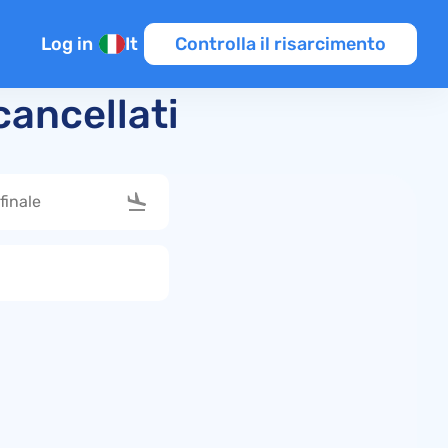
Log in
It
Controlla il risarcimento
cancellati
enti
raffico aereo
s