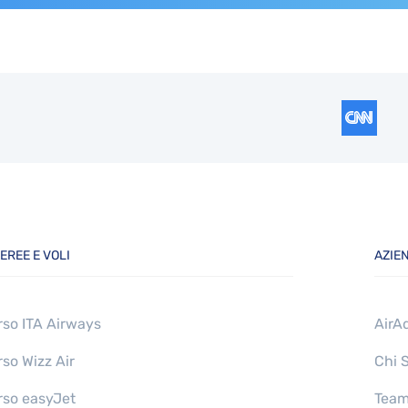
EREE E VOLI
AZIE
so ITA Airways
AirA
so Wizz Air
Chi 
so easyJet
Tea