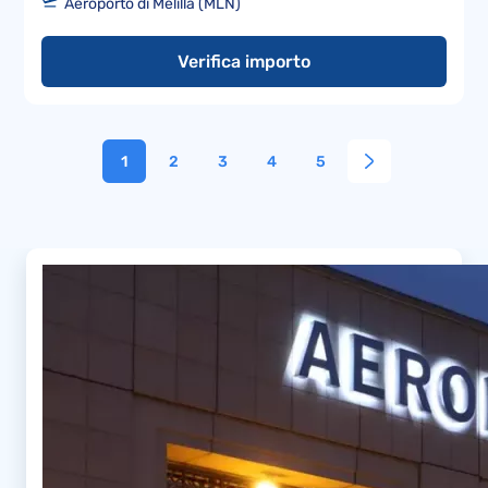
Aeroporto di Melilla (MLN)
Verifica importo
1
2
3
4
5