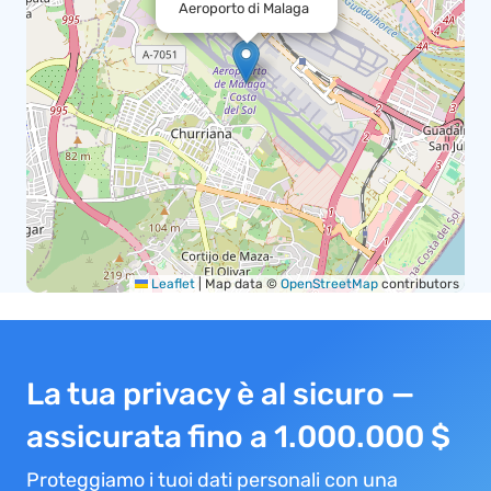
Aeroporto di Malaga
Leaflet
|
Map data ©
OpenStreetMap
contributors
La tua privacy è al sicuro —
assicurata fino a 1.000.000 $
Proteggiamo i tuoi dati personali con una