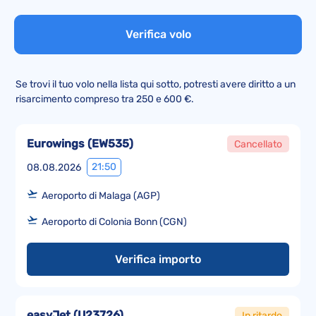
Verifica volo
Se trovi il tuo volo nella lista qui sotto, potresti avere diritto a un
risarcimento compreso tra 250 e 600 €.
Eurowings
(
EW535
)
Cancellato
21:50
08.08.2026
Aeroporto di Malaga (AGP)
Aeroporto di Colonia Bonn (CGN)
Verifica importo
easyJet
(
U23726
)
In ritardo