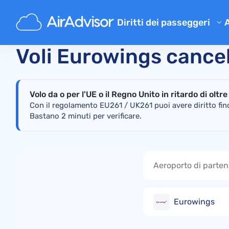
Principale
Verifica in tempo reale lo stato dei voli
S
Diritti dei passeggeri
Verifica risarcimento
Voli Eurowings cancell
Risarcimento per volo in rita
Risarcimento per volo cancel
Volo da o per l'UE o il Regno Unito in ritardo di oltr
Risarcimento per bagaglio sm
Con il regolamento EU261 / UK261 puoi avere diritto fin
Bastano 2 minuti per verificare.
Risarcimento per imbarco ne
Risarcimento dalle compagni
Reclami compagnie aeree
Risarcimento per scioperi aer
Regolamenti
Eurowings