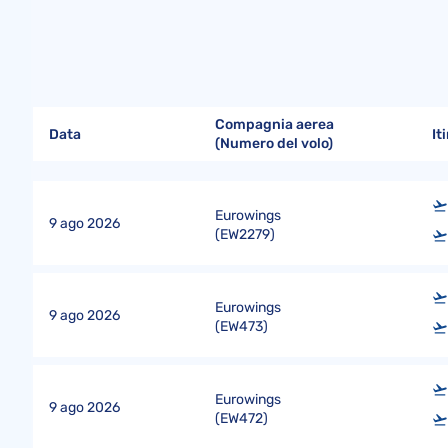
Compagnia aerea
Data
It
(Numero del volo)
Eurowings
9 ago 2026
(
EW2279
)
Eurowings
9 ago 2026
(
EW473
)
Eurowings
9 ago 2026
(
EW472
)