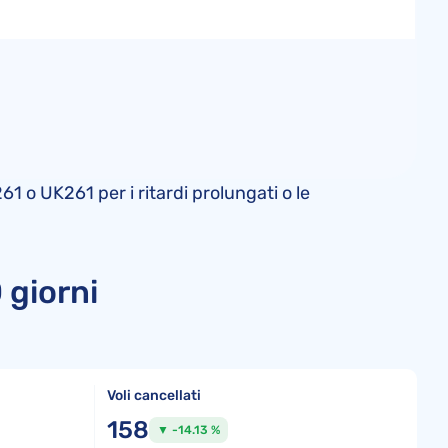
61 o UK261 per i ritardi prolungati o le
 giorni
Voli cancellati
158
▼ -14.13 %