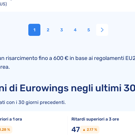
US)
1
2
3
4
5
 un risarcimento fino a 600 € in base ai regolamenti EU2
erea.
i di Eurowings negli ultimi 30
ati con i 30 giorni precedenti.
iori a 1 ora
Ritardi superiori a 3 ore
47
1.28 %
▲ 2.17 %