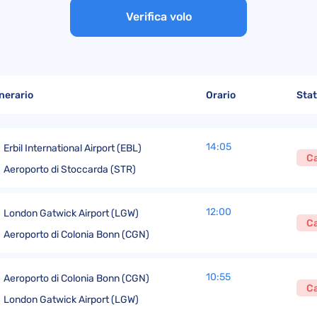
Risarcimento e rimborso easyJet
Reclami EasyJet
La Convenzione di Montreal
Verifica volo
Risarcimento e rimborso Air France
Reclami Iberia Airlines
Convenzione di Varsavia
Risarcimento e rimborso Volotea
Reclami Qatar Airways
Direttiva (UE) 2015/2302
Risarcimento e rimborso British Airways
Reclami Volotea
inerario
Orario
Sta
Reclami Neos Air
Reclami Aeroitalia
14:05
Erbil International Airport (EBL)
Ca
Aeroporto di Stoccarda (STR)
12:00
London Gatwick Airport (LGW)
Ca
Aeroporto di Colonia Bonn (CGN)
10:55
Aeroporto di Colonia Bonn (CGN)
Ca
London Gatwick Airport (LGW)