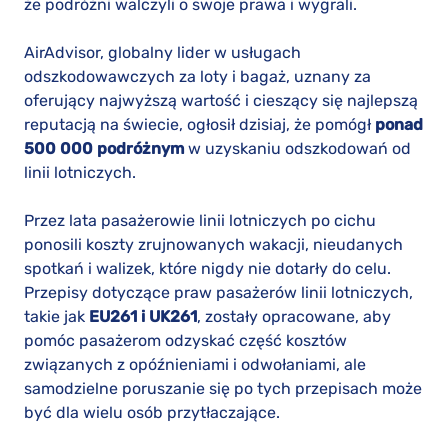
że podróżni walczyli o swoje prawa i wygrali.
AirAdvisor, globalny lider w usługach
odszkodowawczych za loty i bagaż, uznany za
oferujący najwyższą wartość i cieszący się najlepszą
reputacją na świecie, ogłosił dzisiaj, że pomógł
ponad
500 000 podróżnym
w uzyskaniu odszkodowań od
linii lotniczych.
Przez lata pasażerowie linii lotniczych po cichu
ponosili koszty zrujnowanych wakacji, nieudanych
spotkań i walizek, które nigdy nie dotarły do celu.
Przepisy dotyczące praw pasażerów linii lotniczych,
takie jak
EU261 i UK261
, zostały opracowane, aby
pomóc pasażerom odzyskać część kosztów
związanych z opóźnieniami i odwołaniami, ale
samodzielne poruszanie się po tych przepisach może
być dla wielu osób przytłaczające.