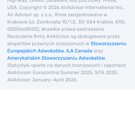
Highway, Lewes, Delaware, kod pocztowy 19958,
USA. Copyright © 2026 AirAdvisor International Inc.,
Air Advisor sp. z o.o., firma zarejestrowana w
Krakowie (ul. Zamknięta 10/1.5, 30-554 Kraków, KRS:
0000668500). Wszelkie prawa zastrzeżone.
Roszczenia firmy AirAdvisor są obsługiwane przez
ekspertów prawnych zrzeszonych w
Stowarzyszeniu
Europejskich Adwokatów
,
ILA Canada
oraz
Amerykańskim Stowarzyszeniu Adwokatów
.
Statystyki oparte na danych branżowych i raportach
AirAdvisor: Eurocontrol Summer 2025, SITA 2025,
AirAdvisor January–April 2026.