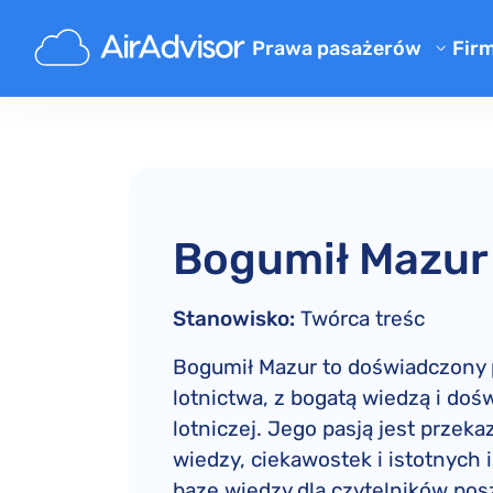
Prawa pasażerów
Fir
O 
Kalkulator odszkodowania za 
Bl
Odszkodowanie za opóźniony 
Odszkodowanie za odwołany l
F
Odszkodowanie za zgubiony 
Pr
Bogumił Mazur
Odszkodowanie za odmowę we
Re
Odszkodowanie od linii lotni
Stanowisko:
Twórca treśc
Reklamacje linii lotniczych
Bogumił Mazur to doświadczony p
Strajk linii lotniczych odszk
lotnictwa, z bogatą wiedzą i do
Regulacje
lotniczej. Jego pasją jest przek
wiedzy, ciekawostek i istotnych 
bazę wiedzy dla czytelników pos