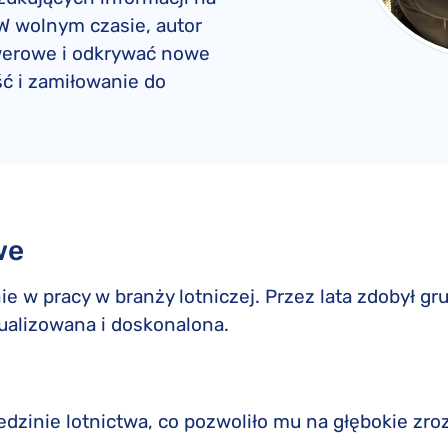
British Airways odszkodowanie
Reklamacje Nouvelair
Konwencja Montrealska
W wolnym czasie, autor
Emirates odszkodowanie
Reklamacje EasyJet
Konwencja warszawska
owerowe i odkrywać nowe
ść i zamiłowanie do
KLM odszkodowanie
Reklamacje KLM
Qatar Airways odszkodowanie
Reklamacje Qatar Airways
TUI Airways odszkodowanie
Reklamacje TUI Airways
Smartwings odszkodowanie
we
e w pracy w branży lotniczej. Przez lata zdobył 
tualizowana i doskonalona.
dzinie lotnictwa, co pozwoliło mu na głębokie zroz