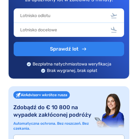
Sprawdź lot
Bezpłatna natychmiastowa weryfikacja
Brak wygranej, brak opłat
AirAdvisor+ wkrótce rusza
Zdobądź do € 10 800 na
wypadek zakłóconej podróży
Automatyczna ochrona. Bez roszczeń. Bez
czekania.