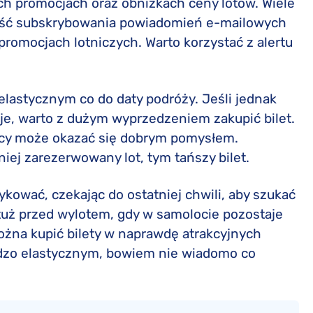
h promocjach oraz obniżkach ceny lotów. Wiele
iwość subskrybowania powiadomień e-mailowych
promocjach lotniczych. Warto korzystać z alertu
elastycznym co do daty podróży. Jeśli jednak
e, warto z dużym wyprzedzeniem zakupić bilet.
ięcy może okazać się dobrym pomysłem.
iej zarezerwowany lot, tym tańszy bilet.
kować, czekając do ostatniej chwili, aby szukać
 tuż przed wylotem, gdy w samolocie pozostaje
ożna kupić bilety w naprawdę atrakcyjnych
ardzo elastycznym, bowiem nie wiadomo co