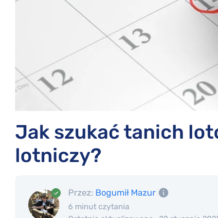
Jak szukać tanich lotó
lotniczy?
Przez:
Bogumił Mazur
6 minut czytania