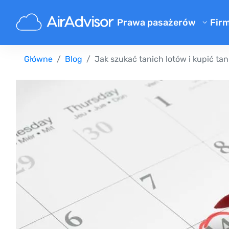
Prawa pasażerów
Fir
O 
Kalkulator odszkodowania za 
Główne
Blog
Jak szukać tanich lotów i kupić tani
Bl
Odszkodowanie za opóźniony 
Odszkodowanie za odwołany l
F
Odszkodowanie za zgubiony 
Pr
Odszkodowanie za odmowę we
Re
Odszkodowanie od linii lotni
Reklamacje linii lotniczych
Strajk linii lotniczych odszk
Regulacje