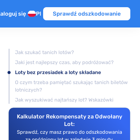
aloguj się
Pl
Sprawdź odszkodowanie
źnienie
a na lot przesiadkowy
Jak szukać tanich lotów?
Jaki jest najlepszy czas, aby podróżować?
UE / PL
ym locie
Loty bez przesiadek a loty składane
O czym trzeba pamiętać szukając tanich biletów
ot
OT
lotniczych?
iony lot
Jak wyszukiwać najtańszy lot? Wskazówki
Kalkulator Rekompensaty za Odwołany
Lot:
Sprawdź, czy masz prawo do odszkodowania
za opóźniony lot w zaledwie 3 minuty.