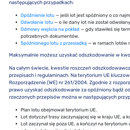
następujących przypadkach:
Opóźnienie lotu
— jeśli lot jest spóźniony o co najm
Odwołanie lotu
— o ile dany lot nie został odwołany
Odmowy wejścia na pokład
— gdy stawiłeś się ter
potrzebnych dokumentów.
Spóźnionego lotu z przesiadką
— w ramach lotów na
Maksymalnie możesz uzyskać odszkodowanie w kwoc
Na całym świecie, kwestie roszczeń odszkodowawczyc
przepisach i regulaminach. Na terytorium UE kluczow
Rozporządzenie (WE) nr 261/2004. Zgodnie z rozpo
prawo uzyskać odszkodowanie za opóźniony bądź od
rzeczonych przepisów można w następujących przy
Plan lotu obejmował terytorium UE.
Lot dotyczył trasy zaczynającej się w kraju UE, a 
Lot zaczynał się poza UE, a kończył na terytorium