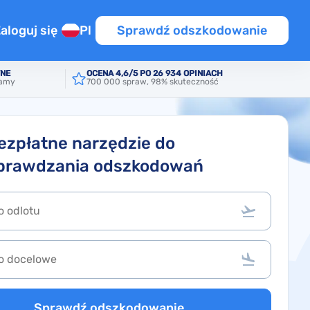
aloguj się
Pl
Sprawdź odszkodowanie
TNE
OCENA 4,6/5 PO 26 934 OPINIACH
iamy
700 000 spraw, 98% skuteczność
źnienie
a na lot przesiadkowy
UE / PL
ym locie
ezpłatne narzędzie do
prawdzania odszkodowań
ot
OT
iony lot
Sprawdź odszkodowanie