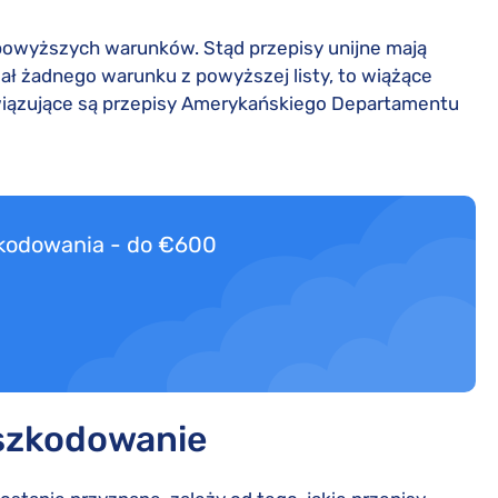
z powyższych warunków. Stąd przepisy unijne mają
iał żadnego warunku z powyższej listy, to wiążące
wiązujące są przepisy Amerykańskiego Departamentu
zkodowania - do €600
dszkodowanie