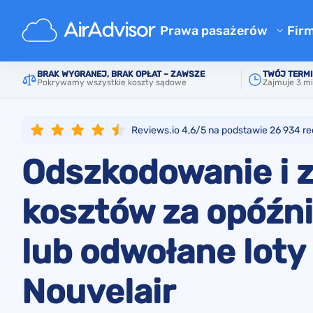
Główne
Lista linii lotniczych
Nouvelair
Prawa pasażerów
Fir
O 
Kalkulator odszkodowania za 
BRAK WYGRANEJ, BRAK OPŁAT – ZAWSZE
TWÓJ TERMI
Pokrywamy wszystkie koszty sądowe
Zajmuje 3 mi
Bl
Odszkodowanie za opóźniony 
Odszkodowanie za odwołany l
F
Reviews.io 4,6/5 na podstawie
26 934
re
Odszkodowanie za zgubiony 
Pr
Odszkodowanie i 
Odszkodowanie za odmowę we
Re
Odszkodowanie od linii lotni
kosztów za opóźni
Reklamacje linii lotniczych
lub odwołane loty
Strajk linii lotniczych odszk
Regulacje
Nouvelair