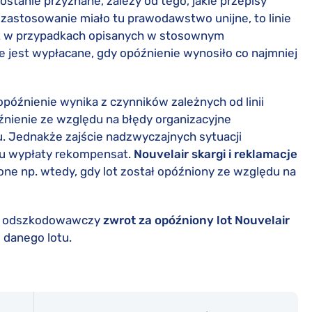
ostanie przyznane, zależy od tego, jakie przepisy
zastosowanie miało tu prawodawstwo unijne, to linie
at w przypadkach opisanych w stosownym
 jest wypłacane, gdy opóźnienie wynosiło co najmniej
późnienie wynika z czynników zależnych od linii
źnienie ze względu na błędy organizacyjne
tu. Jednakże zajście nadzwyczajnych sytuacji
zku wypłaty rekompensat.
Nouvelair skargi i reklamacje
e np. wtedy, gdy lot został opóźniony ze względu na
aki odszkodowawczy
zwrot za opóźniony lot Nouvelair
 danego lotu.