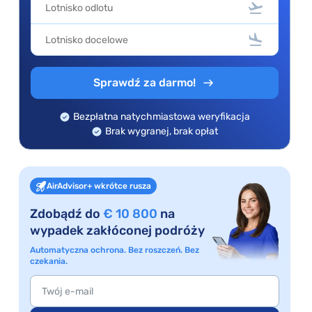
Sprawdź za darmo!
Bezpłatna natychmiastowa weryfikacja
Brak wygranej, brak opłat
AirAdvisor+ wkrótce rusza
Zdobądź do
€ 10 800
na
wypadek zakłóconej podróży
Automatyczna ochrona. Bez roszczeń. Bez
czekania.