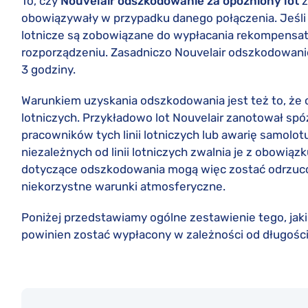
To, czy
Nouvelair odszkodowanie za opóźniony lot
z
obowiązywały w przypadku danego połączenia. Jeśli 
lotnicze są zobowiązane do wypłacania rekompens
rozporządzeniu. Zasadniczo Nouvelair odszkodowanie
3 godziny.
Warunkiem uzyskania odszkodowania jest też to, że o
lotniczych. Przykładowo lot Nouvelair zanotował spó
pracowników tych linii lotniczych lub awarię samolo
niezależnych od linii lotniczych zwalnia je z obowią
dotyczące odszkodowania mogą więc zostać odrzucon
niekorzystne warunki atmosferyczne.
Poniżej przedstawiamy ogólne zestawienie tego, j
powinien zostać wypłacony w zależności od długości