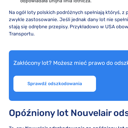
odpowiadała unijna linia lotnicza.
Na ogół loty polskich podróżnych spełniają któryś, 
zwykle zastosowanie. Jeśli jednak dany lot nie spełn
stają się odrębne przepisy. Przykładowo w USA obo
Transportu.
Zakłócony lot? Możesz mieć prawo do ods
Sprawdź odszkodowania
Opóźniony lot Nouvelair o