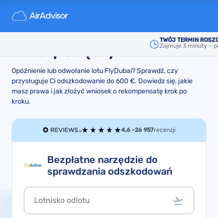
FlyDubai odszkodowanie za
opóźnienia i odwołania lotów,
TWÓJ TERMIN ROSZ
Zajmuje 3 minuty – p
zwrot pieniędzy
Opóźnienie lub odwołanie lotu FlyDubai? Sprawdź, czy
przysługuje Ci odszkodowanie do 600 €. Dowiedz się, jakie
masz prawa i jak złożyć wniosek o rekompensatę krok po
kroku.
4,6 -
26 957
recenzji
Bezpłatne narzędzie do
sprawdzania odszkodowań