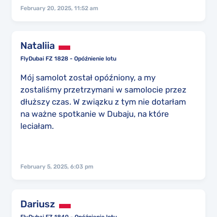
odwołanie rezerwacji w całości czyli lotów na
February 20, 2025, 11:52 am
trasie Warszawa-Dubaj ,Dubaj-Manila oraz
lotów powrotnych na trasie Manila-Dubaj,
Dubaj-Warszawa. Poniosłem dodatkowe
Nataliia
koszty związane z wykupionymi trzema
FlyDubai FZ 1828 - Opóźnienie lotu
lotami na terenie Filipin takimi jak Manila-
Caticlan, Caticlan-Cebu, oraz Cebu-Manila.
Mój samolot został opóźniony, a my
zostaliśmy przetrzymani w samolocie przez
dłuższy czas. W związku z tym nie dotarłam
na ważne spotkanie w Dubaju, na które
leciałam.
February 5, 2025, 6:03 pm
Dariusz