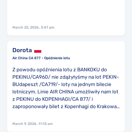
do Hanoi. W końcu przewieziono nas
autobusem na lotnisko Shanghai Pudong, było
to około godz 10:00, w tym czasie nasz
samolot CA703 planowany na godz. 8:40 do
March 22, 2026, 3:47 pm
Hanoi już odleciał. Nasz bilet został
przebookowany na kolejny lot CA755, który
miał planowy odlot o godzinie 14:05 a realny
Dorota
odlot nastąpił około 18-19:00, zatem przyjazd
Air China CA 877 - Opóźnienie lotu
znacznie później niż przewidywano
spowodował znaczącą zmianę planów, w tym
Z powodu opóźnienia lotu z BANKOKU do
utratę połączenia, utratę większej części
PEKINU/CA960/ nie zdążyłyśmy na lot PEKIN-
doby hotelowej, konsekwencje zdrowotne po
BUdapeszt /CA719/- loty na jednym bilecie
przebyciu trzydziestokilkugodzinnej podróży
lotniczym. Linie AIR CHINA umożliwiły nam lot
(podróż rozpoczęłyśmy w Warszawie 14
z PEKINU do KOPENHAGI/CA 877/ i
stycznia) oraz naraził nas na dodatkowe
zaproponowały bilet z Kopenhagi do Krakowa
koszty podróży. Zgodnie z prawem UE
na 2 marca 2026 informując jednak ,że na czas
261/2004 przysługuje nam odszkodowanie w
oczekiwania na ten lot/ 16 godzin/ nie
March 9, 2026, 11:15 am
wysokości 600 EUR za osobę za tę podróż,
przysługuje nam w Kopenhadze hotel i