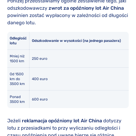
Poniżej przedstawiamy ogólne zestawienie tego, jaki
odszkodowawczy
zwrot za opóźniony lot Air China
powinien zostać wypłacony w zależności od długości
danego lotu.
Odległość
Odszkodowanie w wysokości (na jednego pasażera)
lotu
Mniej niż
250 euro
1500 km
Od 1500
km do
400 euro
3500 km
Ponad
600 euro
3500 km
Jeżeli
reklamacja opóźniony lot Air China
dotyczy
lotu z przesiadkami to przy wyliczaniu odległości i
czasu opóźnienia pod uwagę bierze się różnice