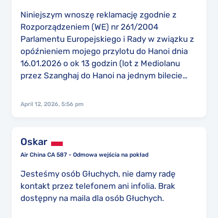
Niniejszym wnoszę reklamację zgodnie z
Rozporządzeniem (WE) nr 261/2004
Parlamentu Europejskiego i Rady w związku z
opóźnieniem mojego przylotu do Hanoi dnia
16.01.2026 o ok 13 godzin (lot z Mediolanu
przez Szanghaj do Hanoi na jednym bilecie
rezerwacyjnym QDYFC7 / CA968+CA703).
Opóźnienie pierwszego etapu wylotowego
April 12, 2026, 5:56 pm
(MXP → PVG) wynikające z niemożności
lądowania w planowanym czasie, samolot
kołował co najmniej godzinę nad Shanghajem
Oskar
Pudong, następnie został skierowany na inne
Air China CA 587 - Odmowa wejścia na pokład
lotnisko w Shanghaju, pasażerowie byli
przetrzymywani w samolocie na płycie
Jesteśmy osób Głuchych, nie damy radę
lotniska przez kolejne około półtorej godziny,
kontakt przez telefonem ani infolia. Brak
obsługa nie udzielała nam żadnych informacji
dostępny na maila dla osób Głuchych.
odnośnie planów i naszego następnego lotu