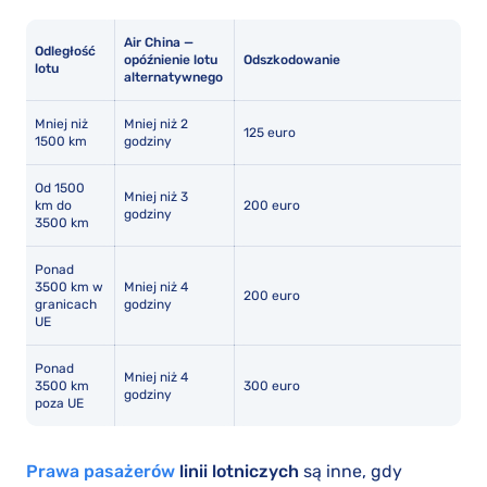
Air China —
Odległość
opóźnienie lotu
Odszkodowanie
lotu
alternatywnego
Mniej niż
Mniej niż 2
125 euro
1500 km
godziny
Od 1500
Mniej niż 3
km do
200 euro
godziny
3500 km
Ponad
3500 km w
Mniej niż 4
200 euro
granicach
godziny
UE
Ponad
Mniej niż 4
3500 km
300 euro
godziny
poza UE
P
rawa pasażerów
linii lotniczych
są inne, gdy