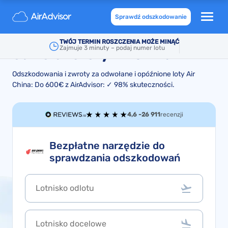
Odszkodowanie i zwrot
Sprawdź odszkodowanie
kosztów za opóźnione loty lub
TWÓJ TERMIN ROSZCZENIA MOŻE MINĄĆ
Zajmuje 3 minuty – podaj numer lotu
odwołane loty Air China
Odszkodowania i zwroty za odwołane i opóźnione loty Air
China: Do 600€ z AirAdvisor: ✓ 98% skuteczności.
4,6 -
26 911
recenzji
Bezpłatne narzędzie do
sprawdzania odszkodowań