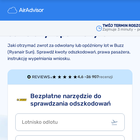
Buzz (Ryanair Sun) - jak
otrzymać odszkodowanie za
TWÓJ TERMIN ROSZ
Zajmuje 3 minuty – p
odwołany i opóźniony lot
Jaki otrzymać zwrot za odwołany lub opóźniony lot w Buzz
(Ryanair Sun). Sprawdź kwoty odszkodowań, prawa pasażera,
instrukcję wypełniania wniosku.
4,6 -
26 907
recenzji
Bezpłatne narzędzie do
sprawdzania odszkodowań