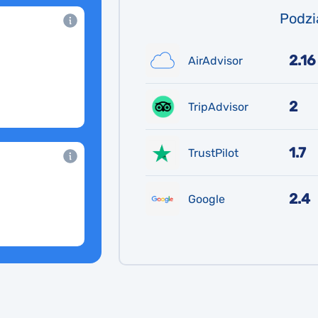
Podzi
2.16
AirAdvisor
2
TripAdvisor
1.7
TrustPilot
2.4
Google