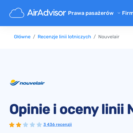
Prawa pasażerów
Fir
O 
Kalkulator odszkodowania za 
Główne
Recenzje linii lotniczych
Nouvelair
Bl
Odszkodowanie za opóźniony 
Odszkodowanie za odwołany l
F
Odszkodowanie za zgubiony 
Pr
Odszkodowanie za odmowę we
Re
Odszkodowanie od linii lotni
Reklamacje linii lotniczych
Strajk linii lotniczych odszk
Opinie i oceny linii
Regulacje
3 436 recenzji