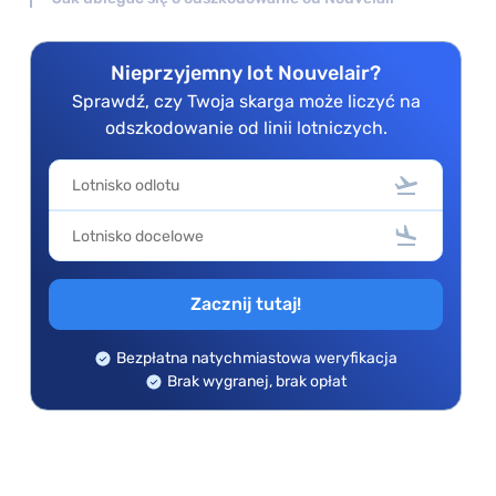
Nieprzyjemny lot Nouvelair?
Sprawdź, czy Twoja skarga może liczyć na
odszkodowanie od linii lotniczych.
Zacznij tutaj!
Bezpłatna natychmiastowa weryfikacja
Brak wygranej, brak opłat