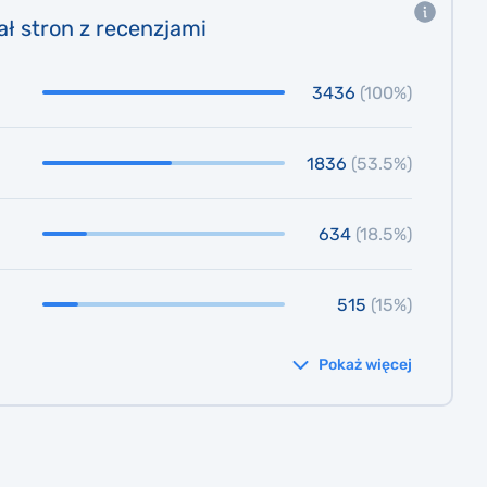
ał stron z recenzjami
3436
(100%)
1836
(53.5%)
634
(18.5%)
515
(15%)
Pokaż więcej