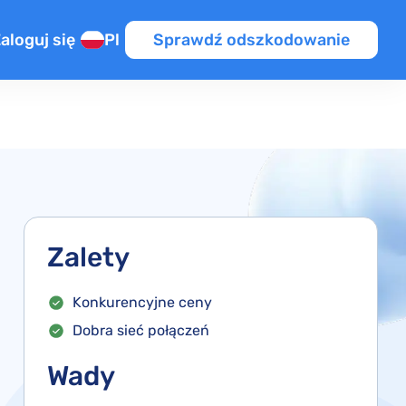
aloguj się
Pl
Sprawdź odszkodowanie
źnienie
a na lot przesiadkowy
UE / PL
ym locie
ot
OT
Zalety
iony lot
Konkurencyjne ceny
Dobra sieć połączeń
Wady