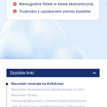
Niewygodne fotele w klasie ekonomicznej
Trudności z uzyskaniem zwrotu kosztów
Szybkie linki
Nouvelair recenzje na AirAdvisor
Nouvelair Wyszukiwanie odszkodowań za loty
Nouvelair Oceny
Porównaj Nouvelair z innymi liniami lotniczymi
Jak ubiegać się o odszkodowanie od Nouvelair