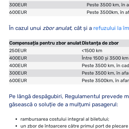
300EUR
Peste 3500 km, în 
600EUR
Peste 3500km, în a
În cazul unui
zbor anulat
, cât și a
refuzului la î
Compensația pentru zbor anulat
Distanța de zbor
250EUR
<1500 km
400EUR
Între 1500 și 3500 km
400EUR
Peste 3500 km, în ca
300EUR
Peste 3500 km, în afa
600EUR
Peste 3500km, în afa
Pe lângă despăgubiri, Regulamentul prevede me
găsească o soluție de a mulțumi pasagerul:
rambursarea costului integral al biletului;
un zbor de întoarcere către primul port de plecare 