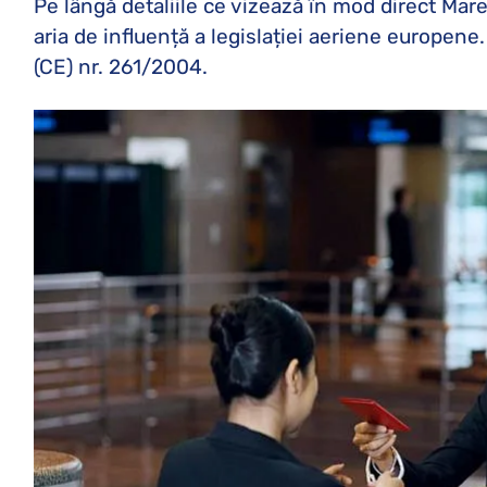
Pe lângă detaliile ce vizează în mod direct Mar
aria de influență a legislației aeriene europ
(CE) nr. 261/2004.