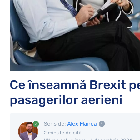
Ce înseamnă Brexit p
pasagerilor aerieni
Scris de:
Alex Manea
2 minute de citit