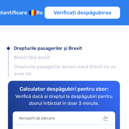
tentificare
Ro
Verificați despăgubirea
Drepturile pasagerilor și Brexit
Brexit fără acord
te
rul
Drepturile pasagerilor aerieni dacă Brexit nu va
ice
avea loc
Calculator despăgubiri pentru zbor:
Verifică dacă ai dreptul la despăgubiri pentru
zborul întârziat în doar 3 minute.