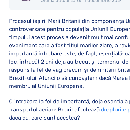
Ultima actualizare:
4 decembrie 2024
Procesul ieșirii Marii Britanii din componența 
controversate pentru populația Uniunii Europene
timpului acest proces a devenit mult mai confuz,
eveniment care a fost titlul marilor ziare, a revi
importantă întrebare este, de fapt, esențială: 
loc, întrucât 2 ani deja au trecut și termenul d
răspuns la fel de vag precum și demnitarii brita
Brexit-ului. Atunci o să cunoaștem dacă Marea Br
membru al Uniunii Europene.
O întrebare la fel de importantă, deja esențială
transportul aerian: Brexit afectează
drepturile 
dacă da, care sunt acestea?