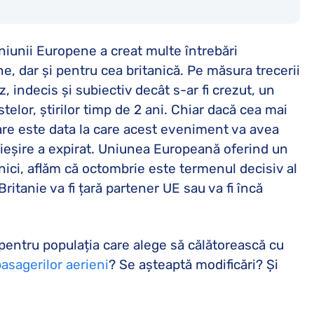
Uniunii Europene a creat multe întrebări
, dar și pentru cea britanică. Pe măsura trecerii
 indecis și subiectiv decât s-ar fi crezut, un
stelor, știrilor timp de 2 ani. Chiar dacă cea mai
care este data la care acest eveniment va avea
e ieșire a expirat. Uniunea Europeană oferind un
nici, aflăm că octombrie este termenul decisiv al
itanie va fi țară partener UE sau va fi încă
 pentru populația care alege să călătorească cu
pasagerilor aerieni
? Se așteaptă modificări? Și