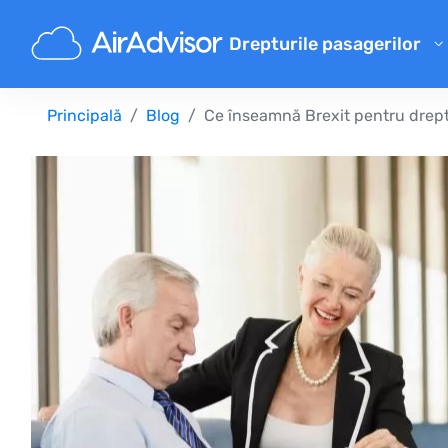
Drepturile pasagerilor
Calculator de despăgubiri pe
Principală
Blog
Ce înseamnă Brexit pentru dreptu
Despăgubire pentru zbor întâ
Despăgubire pentru zbor anu
Despăgubiri pentru bagaje p
Despăgubire pentru refuz la 
Compensațiile companiilor a
Reclamații ale companiilor ae
Despăgubiri pentru greva co
Reglementări