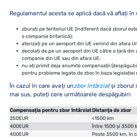
Regulamentul acesta se aplică dacă vă aflați în 
zburați pe teritoriul UE (indiferent dacă zborul es
o companie britanică);
aterizați pe un aeroport din UE venind din afara U
decolați de pe un aeroport din UE către o țară din 
companie din UE sau din afara UE;
nu ați primit deja anumite compensații (despăgubir
pentru probleme legate de zbor în baza legislației 
În cazul în care aveți un
zbor întârziat
și zborul 
mai sus, puteți cere următoarele despăgubiri:
Compensația pentru zbor întârziat
Distanța de zbor
250EUR
<1500 km
400EUR
Între 1500 și 3500 
400EUR
Peste 3500 km, în 