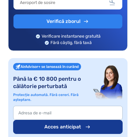
Verifică zborul
Verificare instantanee gratuită
Fără câștig, fără taxă
AirAdvisor+ se lansează în curând
Până la € 10 800 pentru o
călătorie perturbată
Protecție automată. Fără cereri. Fără
așteptare.
Acces anticipat