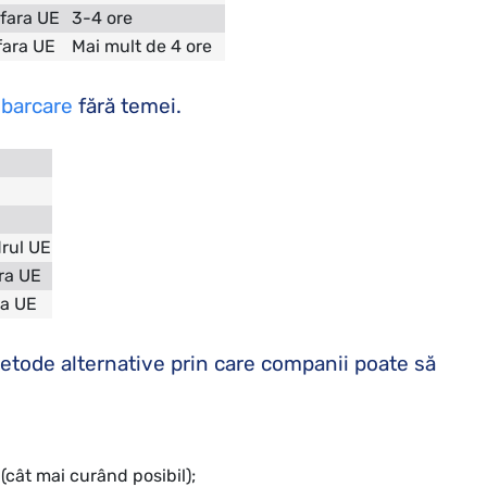
afara UE
3-4 ore
fara UE
Mai mult de 4 ore
mbarcare
fără temei.
drul UE
ra UE
ra UE
tode alternative prin care companii poate să
(cât mai curând posibil);