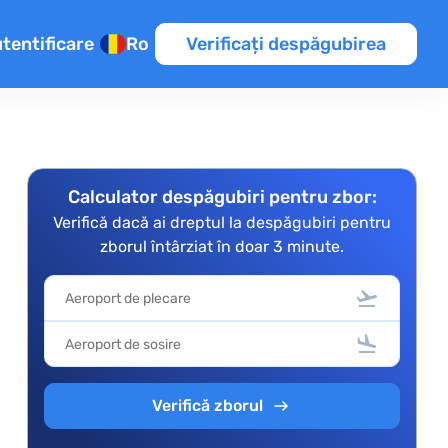
tentificare
Ro
Verificați despăgubirea
Calculator despăgubiri pentru zbor:
te
rul
Verifică dacă ai dreptul la despăgubiri pentru
ice
zborul întârziat în doar 3 minute.
Verifică zborul