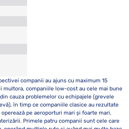
respectivei companii au ajuns cu maximum 15
ii multora, companiile low-cost au cele mai bune
n din cauza problemelor cu echipajele (grevele
revă), în timp ce companiile clasice au rezultate
, operează pe aeroporturi mari și foarte mari,
terizării. Primele patru companii sunt cele care
, operând multiple rute și având mai multe baze