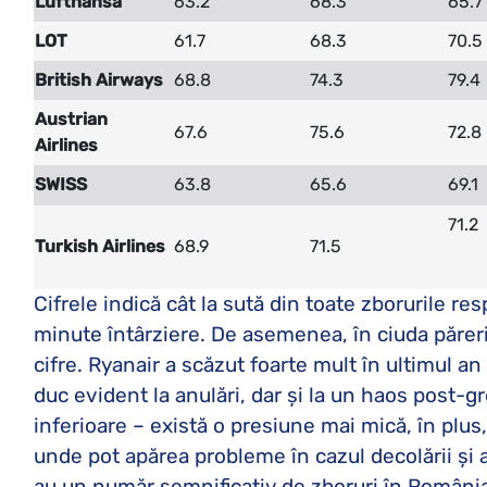
Lufthansa
63.2
68.3
65.7
LOT
61.7
68.3
70.5
British Airways
68.8
74.3
79.4
Austrian
67.6
75.6
72.8
Airlines
SWISS
63.8
65.6
69.1
71.2
Turkish Airlines
68.9
71.5
Cifrele indică cât la sută din toate zborurile 
minute întârziere. De asemenea, în ciuda părer
cifre. Ryanair a scăzut foarte mult în ultimul a
duc evident la anulări, dar și la un haos post-g
inferioare – există o presiune mai mică, în plus
unde pot apărea probleme în cazul decolării și a
au un număr semnificativ de zboruri în România