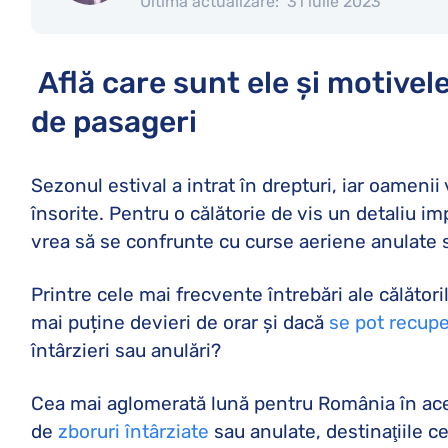
Ultima actualizare:
31 iulie 2023
Află care sunt ele și motivel
de pasageri
Sezonul estival a intrat în drepturi, iar oamenii
însorite. Pentru o călătorie de vis un detaliu 
vrea să se confrunte cu curse aeriene anulate sa
Printre cele mai frecvente întrebări ale călător
mai puține devieri de orar și dacă
se pot recupe
întârzieri sau anulări?
Cea mai aglomerată lună pentru România în ac
de
zboruri întârziate
sau anulate, destinaţiile ce