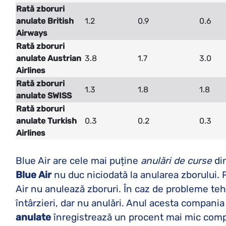
Rată zboruri
anulate British
1.2
0.9
0.6
Airways
Rată zboruri
anulate Austrian
3.8
1.7
3.0
Airlines
Rată zboruri
1.3
1.8
1.8
anulate SWISS
Rată zboruri
anulate Turkish
0.3
0.2
0.3
Airlines
Blue Air are cele mai puține
anulări de curse
din
Blue Air
nu duc niciodată la anularea zborului. 
Air nu anulează zboruri. În caz de probleme tehni
întârzieri, dar nu anulări. Anul acesta compani
anulate
înregistrează un procent mai mic compa