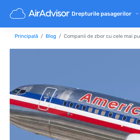
Drepturile pasagerilor
Calculator de despăgubiri pe
Principală
Blog
Companii de zbor cu cele mai puț
Despăgubire pentru zbor întâ
Despăgubire pentru zbor anu
Despăgubiri pentru bagaje p
Despăgubire pentru refuz la 
Compensațiile companiilor a
Reclamații ale companiilor ae
Despăgubiri pentru greva co
Reglementări