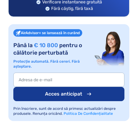
Verificare instantanee gratuită
Fără câștig, fără taxă
AirAdvisor+ se lansează în curând
Până la
€ 10 800
pentru o
călătorie perturbată
Protecție automată. Fără cereri. Fără
așteptare.
Acces anticipat
Prin înscriere, sunt de acord să primesc actualizări despre
produsele. Renunța oricând.
Politica De Confidențialitate