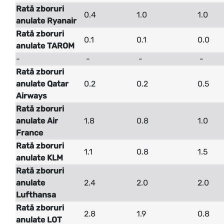
Rată zboruri
0.4
1.0
1.0
anulate Ryanair
Rată zboruri
0.1
0.1
0.0
anulate TAROM
-
-
-
-
Rată zboruri
anulate Qatar
0.2
0.2
0.5
Airways
Rată zboruri
anulate Air
1.8
0.8
1.0
France
Rată zboruri
1.1
0.8
1.5
anulate KLM
Rată zboruri
anulate
2.4
2.0
2.0
Lufthansa
Rată zboruri
2.8
1.9
0.8
anulate LOT