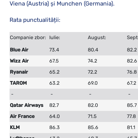
Viena (Austria) şi Munchen (Germania).
Rata punctualității:
Companie zbor:
Iulie:
August:
Sept
Blue Air
73.4
80.4
82.2
Wizz Air
67.5
74.2
82.6
Ryanair
65.2
72.2
76.8
TAROM
63.2
69.0
67.2
-
-
-
-
Qatar Airways
82.7
82.0
85.7
Air France
64.0
71.5
77.8
KLM
86.3
85.6
81.1