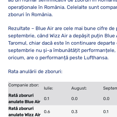
operaționale în România. Celelalte sunt compan
zboruri în România.
Rezultate – Blue Air are cele mai bune cifre de
septembrie, când Wizz Air a depășit puțin Blue A
Taromul, chiar dacă este în continuare departe d
septembrie nu și-a îmbunătățit performanțele, 
oricum, are o performanță peste Lufthansa.
Rata anulării de zboruri:
Companie zbor:
Iulie:
August:
Septem
Rată zboruri
0.1
0.0
0.0
anulate Blue Air
Rată zboruri
0.6
0.3
0.1
anulate Wizz Air