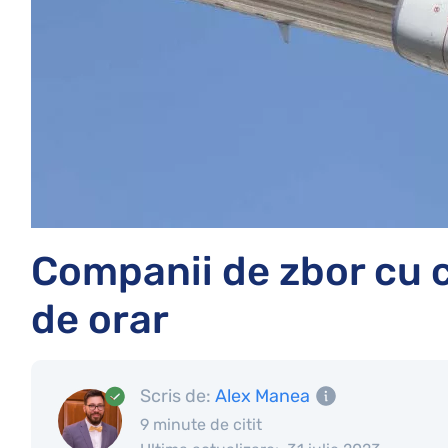
Companii de zbor cu c
de orar
Scris de:
Alex Manea
9 minute de citit