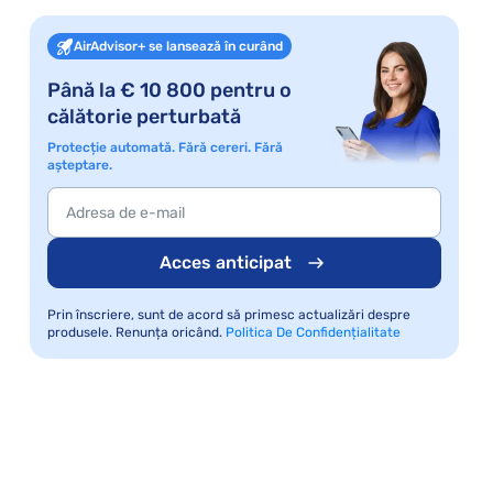
AirAdvisor+ se lansează în curând
Până la € 10 800 pentru o
călătorie perturbată
Protecție automată. Fără cereri. Fără
așteptare.
Acces anticipat
Prin înscriere, sunt de acord să primesc actualizări despre
produsele. Renunța oricând.
Politica De Confidențialitate