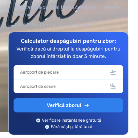
Programele de fidelitate a companiilor aeriene
low-cost
Lucruri de care ar trebui să ții cont
Calculator despăgubiri pentru zbor:
Verifică dacă ai dreptul la despăgubiri pentru
zborul întârziat în doar 3 minute.
Verifică zborul
Verificare instantanee gratuită
Fără câștig, fără taxă