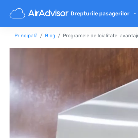
Drepturile pasagerilor
Calculator de despăgubiri pe
Principală
Blog
Programele de loialitate: avantaj
Despăgubire pentru zbor întâ
Despăgubire pentru zbor anu
Despăgubiri pentru bagaje p
Despăgubire pentru refuz la 
Compensațiile companiilor a
Reclamații ale companiilor ae
Despăgubiri pentru greva co
Reglementări