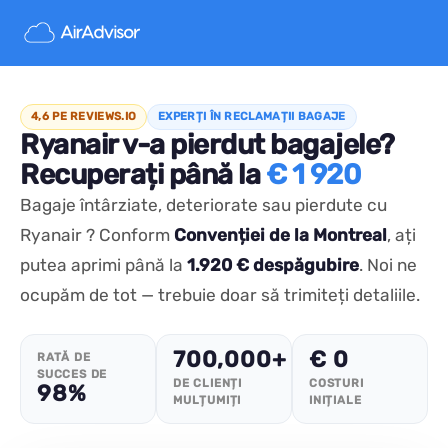
4,6 PE REVIEWS.IO
EXPERȚI ÎN RECLAMAȚII BAGAJE
Ryanair v-a pierdut bagajele?
Recuperați până la
€ 1 920
Bagaje întârziate, deteriorate sau pierdute cu
Ryanair ? Conform
Convenției de la Montreal
, ați
putea aprimi până la
1.920 € despăgubire
. Noi ne
ocupăm de tot — trebuie doar să trimiteți detaliile.
700,000+
€ 0
RATĂ DE
SUCCES DE
DE CLIENȚI
COSTURI
98%
MULȚUMIȚI
INIȚIALE