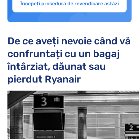
Începeți procedura de revendicare astăzi
De ce aveți nevoie când vă
confruntați cu un bagaj
întârziat, dăunat sau
pierdut Ryanair