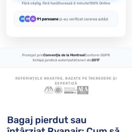
Fără câștig, fără taxă
Durează 2 minute
100% Online
91 persoane
și-au verificat cererea astăzi
JK
MR
AL
Protejat prin
Convenția de la Montreal
Conform GDPR
Echipă juridică autorizată
Cereri din
2017
REFERINȚELE NOASTRE, BAZATE PE ÎNCREDERE ȘI
EXPERTIZĂ
Bagaj pierdut sau
întârziat Ryanair: Cum să