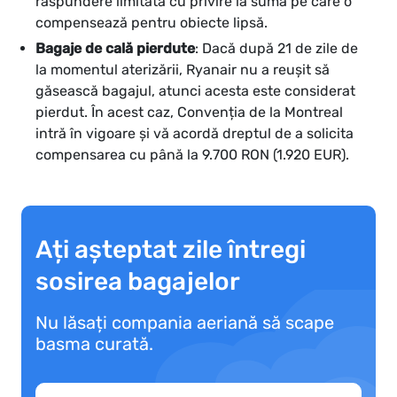
răspundere limitată cu privire la suma pe care o
compensează pentru obiecte lipsă.
Bagaje de cală pierdute
: Dacă după 21 de zile de
la momentul aterizării, Ryanair nu a reușit să
găsească bagajul, atunci acesta este considerat
pierdut. În acest caz, Convenția de la Montreal
intră în vigoare și vă acordă dreptul de a solicita
compensarea cu până la 9.700 RON (1.920 EUR).
Ați așteptat zile întregi
sosirea bagajelor
Nu lăsați compania aeriană să scape
basma curată.