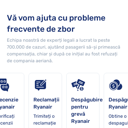
Vă vom ajuta cu probleme
frecvente de zbor
Echipa noastră de experți legali a lucrat la peste
700.000
de cazuri, ajutând pasagerii să-și primească
compensația, chiar și după ce inițial au fost refuzați
de compania aeriană.
ecenzie
Reclamații
Despăgubire
Despăg
yanair
Ryanair
pentru
Ryanair
grevă
rificați
Trimiteți o
Obtine o
Ryanair
ecenzii
reclamație
despagu