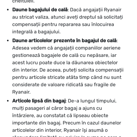
cheltuieli.
Daune bagajului de cală
: Dacă angajații Ryanair
au stricat valiza, atunci aveți dreptul să solicitați
compensații pentru repararea sau înlocuirea
integrală a bagajului.
Daune articolelor prezente în bagajul de cală
:
Adesea vedem că angajații companiilor aeriene
gestionează bagajele de cală cu nepăsare, iar
acest lucru poate duce la dăunarea obiectelor
din interior. De aceea, puteți solicita compensații
pentru articole stricate atâta timp când nu sunt
considerate de valoare ridicată sau fragile de
Ryanair.
Articole lipsă din bagaj
: De-a lungul timpului,
mulți pasageri al căror bagaj a ajuns cu
întârziere, au constatat că lipseau obiecte
importante din bagaj. Precum în cazul daunelor
articolelor din interior, Ryanair își asumă o