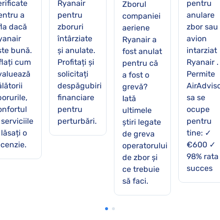
rificate
Ryanair
pentru
Zborul
entru a
pentru
anulare
companiei
fla dacă
zboruri
zbor sau
aeriene
yanair
întârziate
avion
Ryanair a
ste bună.
și anulate.
intarziat
fost anulat
flați cum
Profitați și
Ryanair .
pentru că
valuează
solicitați
Permite
a fost o
lătorii
despăgubiri
AirAdvis
grevă?
orurile,
financiare
sa se
Iată
onfortul
pentru
ocupe
ultimele
 serviciile
perturbări.
pentru
știri legate
 lăsați o
tine: ✓
de greva
ecenzie.
€600 ✓
operatorului
98% rata
de zbor și
succes
ce trebuie
să faci.