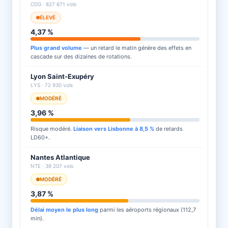
CDG · 827 671 vols
ÉLEVÉ
4,37 %
Plus grand volume
— un retard le matin génère des effets en
cascade sur des dizaines de rotations.
Lyon Saint-Exupéry
LYS · 72 930 vols
MODÉRÉ
3,96 %
Risque modéré.
Liaison vers Lisbonne à 8,5 %
de retards
LD60+.
Nantes Atlantique
NTE · 39 207 vols
MODÉRÉ
3,87 %
Délai moyen le plus long
parmi les aéroports régionaux (112,7
min).