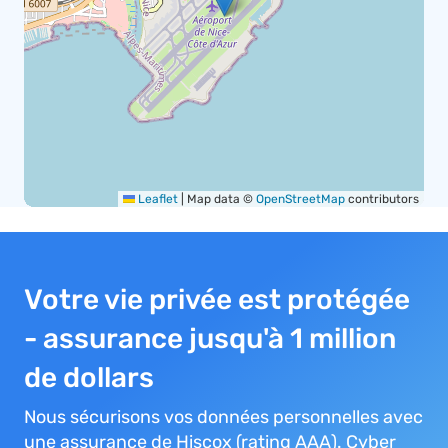
Leaflet
|
Map data ©
OpenStreetMap
contributors
Votre vie privée est protégée
- assurance jusqu'à 1 million
de dollars
Nous sécurisons vos données personnelles avec
une assurance de Hiscox (rating AAA). Cyber