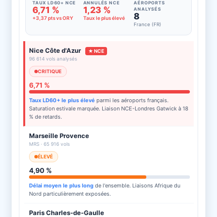
TAUX LD60+ NCE
ANNULÉS NCE
AÉROPORTS
6,71 %
1,23 %
ANALYSÉS
8
+3,37 pts vs ORY
Taux le plus élevé
France (FR)
Nice Côte d'Azur
★ NCE
96 614 vols analysés
CRITIQUE
6,71 %
Taux LD60+ le plus élevé
parmi les aéroports français.
Saturation estivale marquée. Liaison NCE-Londres Gatwick à 18
% de retards.
Marseille Provence
MRS · 65 916 vols
ÉLEVÉ
4,90 %
Délai moyen le plus long
de l'ensemble. Liaisons Afrique du
Nord particulièrement exposées.
Paris Charles-de-Gaulle