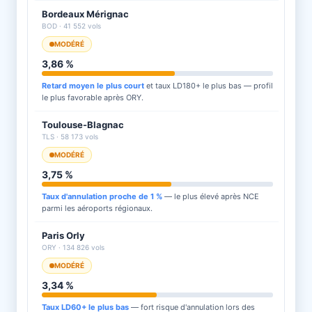
Bordeaux Mérignac
BOD · 41 552 vols
MODÉRÉ
3,86 %
Retard moyen le plus court
et taux LD180+ le plus bas — profil
le plus favorable après ORY.
Toulouse-Blagnac
TLS · 58 173 vols
MODÉRÉ
3,75 %
Taux d'annulation proche de 1 %
— le plus élevé après NCE
parmi les aéroports régionaux.
Paris Orly
ORY · 134 826 vols
MODÉRÉ
3,34 %
Taux LD60+ le plus bas
— fort risque d'annulation lors des