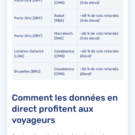
Paris-Orly (ORY)
(CMN)
(très élevé)
Rabat
~68 % de vols retardés
Paris-Orly (ORY)
(RBA)
(très élevé)
Marrakech
~65 % de vols retardés
Paris-Orly (ORY)
(RAK)
(très élevé)
Londres-Gatwick
Casablanca
~60 % de vols retardés
(LGW)
(CMN)
(élevé)
Casablanca
~55 % de vols retardés
Bruxelles (BRU)
(CMN)
(élevé)
Comment les données en
direct profitent aux
voyageurs