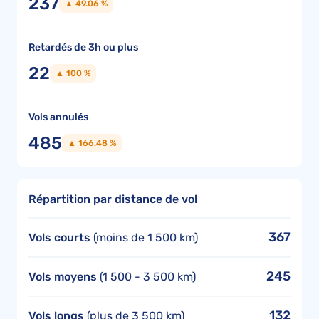
237
▲ 49.06 %
Retardés de 3h ou plus
22
▲ 100 %
Vols annulés
485
▲ 166.48 %
Répartition par distance de vol
367
Vols courts
(moins de 1 500 km)
245
Vols moyens
(1 500 - 3 500 km)
132
Vols longs
(plus de 3 500 km)