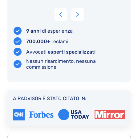
della
e
b
pratica,
soprattutto
e
un
la
e
esmpio
chiarezza
r
9 anni
di esperienza
da
nelle
c
700.000+
reclami
prendere
comunicazio
s
Avvocati
esperti specializzati
con
che
a
Nessun risarcimento, nessuna
serietà,
sono
io
commissione
Grazie
state
sempre
dettagliate.
Graxie
AIRADVISOR È STATO CITATO IN: