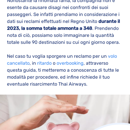
Nonostante la rinomata fama, la compagnia non è
esente da causare disagi nei confronti dei suoi
passeggeri. Se infatti prendiamo in considerazione i
dati sui reclami effettuati nel Regno Unito
durante il
2023, la somma totale ammonta a 348
. Prendendo
nota di ciò, possiamo solo immaginare la quantità
totale sulle 90 destinazioni su cui ogni giorno opera.
Nel caso tu voglia sporgere un reclamo per un
volo
cancellato
, in
ritardo
o
overbooking
, attraverso
questa guida, ti metteremo a conoscenza di tutte le
modalità per procedere, ed infine richiede il tuo
eventuale risarcimento Thai Airways.