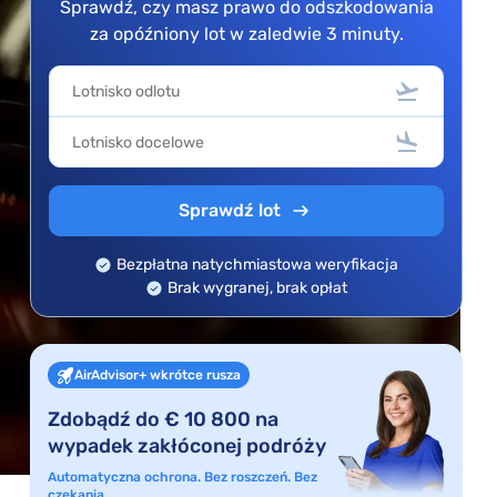
Sprawdź, czy masz prawo do odszkodowania
za opóźniony lot w zaledwie 3 minuty.
Sprawdź lot
Bezpłatna natychmiastowa weryfikacja
Brak wygranej, brak opłat
AirAdvisor+ wkrótce rusza
Zdobądź do € 10 800 na
wypadek zakłóconej podróży
Automatyczna ochrona. Bez roszczeń. Bez
czekania.