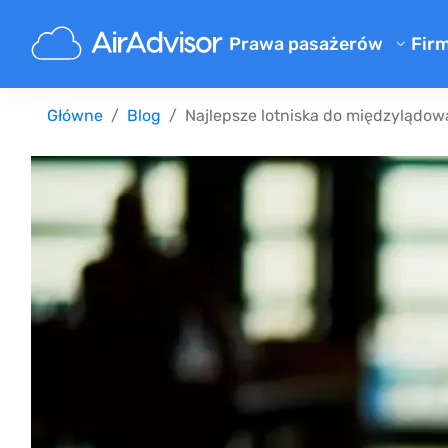
Prawa pasażerów
Fir
O 
Kalkulator odszkodowania za 
Główne
Blog
Najlepsze lotniska do międzylądo
Bl
Odszkodowanie za opóźniony 
Odszkodowanie za odwołany l
F
Odszkodowanie za zgubiony 
Pr
Odszkodowanie za odmowę we
Re
Odszkodowanie od linii lotni
Reklamacje linii lotniczych
Strajk linii lotniczych odszk
Regulacje