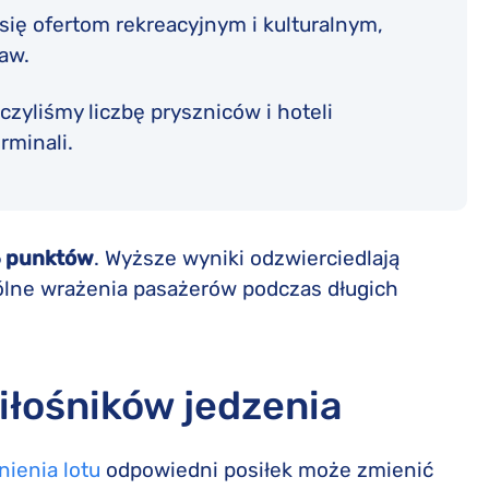
 się ofertom rekreacyjnym i kulturalnym,
baw.
liczyliśmy liczbę pryszniców i hoteli
rminali.
5 punktów
. Wyższe wyniki odzwierciedlają
ólne wrażenia pasażerów podczas długich
miłośników jedzenia
ienia lotu
odpowiedni posiłek może zmienić