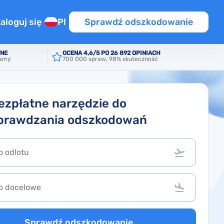
aloguj się
Pl
Sprawdź odszkodowanie
TNE
OCENA 4,6/5 PO 26 892 OPINIACH
iamy
700 000 spraw, 98% skuteczność
źnienie
a na lot przesiadkowy
UE / PL
ym locie
ezpłatne narzędzie do
prawdzania odszkodowań
ot
OT
iony lot
Sprawdź odszkodowanie