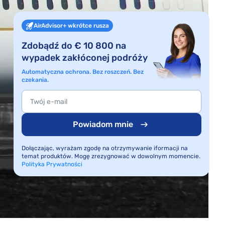
AirAdvisor+ wkrótce rusza
Zdobądź do € 10 800 na
wypadek zakłóconej podróży
Automatyczna ochrona. Bez roszczeń. Bez
czekania.
Powiadom mnie
Dołączając, wyrażam zgodę na otrzymywanie iformacji na
temat produktów. Mogę zrezygnować w dowolnym momencie.
Polityka Prywatności