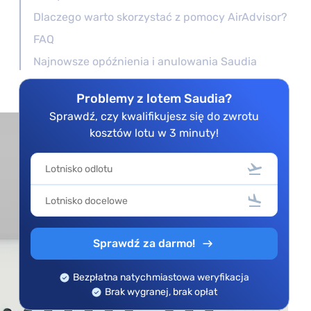
Dlaczego warto skorzystać z pomocy AirAdvisor?
FAQ
Najnowsze opóźnienia i anulowania Saudia
Problemy z lotem Saudia?
Sprawdź, czy kwalifikujesz się do zwrotu
kosztów lotu w 3 minuty!
Sprawdź za darmo!
Bezpłatna natychmiastowa weryfikacja
Brak wygranej, brak opłat