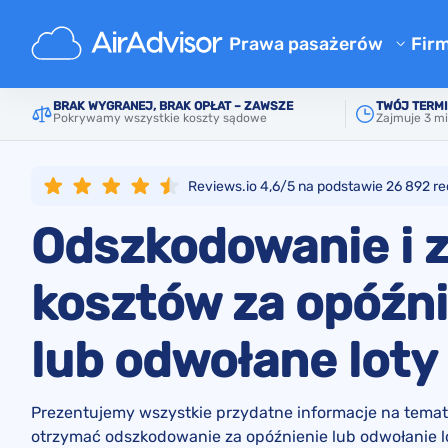
Główne
Lista linii lotniczych
Saudia
Prawa pasażerów
Fir
O 
Kalkulator odszkodowania za 
BRAK WYGRANEJ, BRAK OPŁAT – ZAWSZE
TWÓJ TERMI
Pokrywamy wszystkie koszty sądowe
Zajmuje 3 mi
Bl
Odszkodowanie za opóźniony 
Odszkodowanie za odwołany l
F
Reviews.io 4,6/5 na podstawie
26 892
re
Odszkodowanie za zgubiony 
Pr
Odszkodowanie i 
Odszkodowanie za odmowę we
Re
Odszkodowanie od linii lotni
kosztów za opóźni
Reklamacje linii lotniczych
lub odwołane loty
Strajk linii lotniczych odszk
Regulacje
Prezentujemy wszystkie przydatne informacje na temat 
otrzymać odszkodowanie za opóźnienie lub odwołanie l