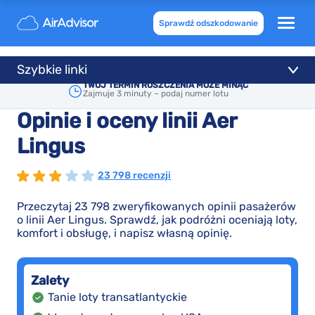
Sprawdź odszkodowanie
Szybkie linki
TWÓJ TERMIN ROSZCZENIA MOŻE MINĄĆ
Zajmuje 3 minuty – podaj numer lotu
Opinie i oceny linii Aer
Lingus
23 798 recenzji
Przeczytaj 23 798 zweryfikowanych opinii pasażerów
o linii Aer Lingus. Sprawdź, jak podróżni oceniają loty,
komfort i obsługę, i napisz własną opinię.
Zalety
Tanie loty transatlantyckie