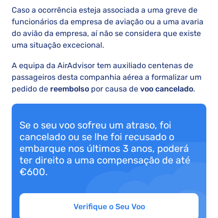
Caso a ocorrência esteja associada a uma greve de
funcionários da empresa de aviação ou a uma avaria
do avião da empresa, aí não se considera que existe
uma situação excecional.
A equipa da AirAdvisor tem auxiliado centenas de
passageiros desta companhia aérea a formalizar um
pedido de
reembolso
por causa de
voo cancelado
.
Se o seu voo sofreu um atraso, foi
cancelado ou se lhe foi recusado o
embarque nos últimos 3 anos, poderá
ter direito a uma compensação de até
€600.
Verifique o Seu Voo