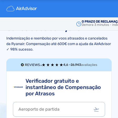
Indemnização e Reembolso
por Voos Atrasados ou
O PRAZO DE RECLAMAÇ
Demora 3 minutos - indic
Cancelados da Ryanair
Indemnização e reembolso por voos atrasados e cancelados
da Ryanair: Compensação até 600€ com a ajuda da AirAdvisor
✓ 98% sucesso.
4,6 -
26.943
avaliações
Verificador gratuito e
instantâneo de Compensação
por Atrasos