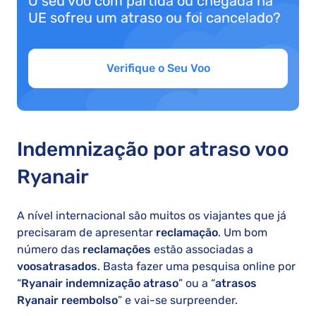
O seu voo com partida ou chegada na
UE sofreu um atraso ou foi cancelado?
Verifique o Seu Voo
Indemnização por atraso voo
Ryanair
A nível internacional são muitos os viajantes que já
precisaram de apresentar
reclamação
. Um bom
número das
reclamações
estão associadas a
voos
atrasados
. Basta fazer uma pesquisa online por
“
Ryanair indemnização atraso
” ou a “
atrasos
Ryanair reembolso
” e vai-se surpreender.