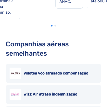
rtilhe a
até 600 
ANAC.
ua
pinião.
Companhias aéreas
semelhantes
Volotea voo atrasado compensação
Wizz Air atraso indemnização