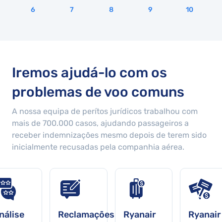
os gastos e transtornos causados pela falta
6
7
8
9
10
de compromisso da empresa. Muito obrigado
e espero que possam ajudar me.
Iremos ajudá-lo com os
problemas de voo comuns
A nossa equipa de perítos jurídicos trabalhou com
mais de
700.000
casos, ajudando passageiros a
receber indemnizações mesmo depois de terem sido
inicialmente recusadas pela companhia aérea.
nálise
Reclamações
Ryanair
Ryanair