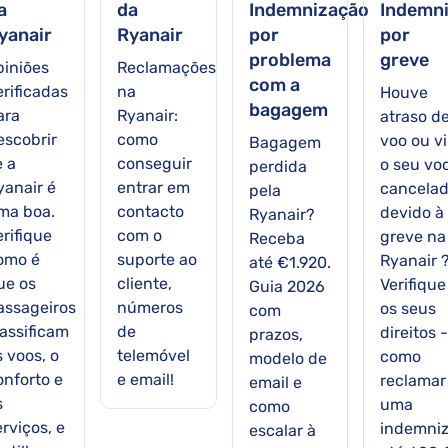
a
da
Indemnização
Indemn
yanair
Ryanair
por
por
problema
greve
piniões
Reclamações
com a
erificadas
na
Houve
bagagem
ara
Ryanair:
atraso d
escobrir
como
voo ou v
Bagagem
e a
conseguir
o seu vo
perdida
yanair é
entrar em
cancela
pela
ma boa.
contacto
devido à
Ryanair?
erifique
com o
greve na
Receba
omo é
suporte ao
Ryanair 
até €1.920.
ue os
cliente,
Verifique
Guia 2026
assageiros
números
os seus
com
lassificam
de
direitos -
prazos,
s voos, o
telemóvel
como
modelo de
onforto e
e email!
reclamar
email e
s
uma
como
rviços, e
indemni
escalar à