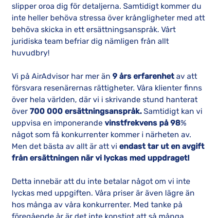
slipper oroa dig för detaljerna. Samtidigt kommer du
inte heller behöva stressa över krångligheter med att
behöva skicka in ett ersättningsanspråk. Vårt
juridiska team befriar dig nämligen från allt
huvudbry!
Vi på AirAdvisor har mer än
9
års erfarenhet
av att
försvara resenärernas rättigheter. Våra klienter finns
över hela världen, där vi i skrivande stund hanterat
över
700 000 ersättningsanspråk.
Samtidigt kan vi
uppvisa en imponerande
vinstfrekvens på 98
%
något som få konkurrenter kommer i närheten av.
Men det bästa av allt är att vi
endast tar ut en avgift
från ersättningen när vi lyckas med uppdraget!
Detta innebär att du inte betalar något om vi inte
lyckas med uppgiften. Våra priser är även lägre än
hos många av våra konkurrenter. Med tanke på
föregående år är det inte konstigt att så många