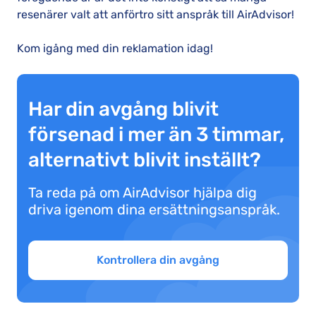
resenärer valt att anförtro sitt anspråk till AirAdvisor!
Kom igång med din reklamation idag!
Har din avgång blivit
försenad i mer än 3 timmar,
alternativt blivit inställt?
Ta reda på om AirAdvisor hjälpa dig
driva igenom dina ersättningsanspråk.
Kontrollera din avgång