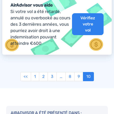
AirAdvisor vous aide
Si votre vol a été retardé,
annulé ou overbooké au cours
Vérifiez
des 3 dernières années, vous
votre
vol
pourriez avoir droit à une
indemnisation pouvant
atteindre €600
<<
1
2
3
…
8
9
10
AIRADVISOR A ÉTÉ PRÉSENTÉ DANS :