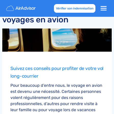
Blog d'AirAdvisor sur les
Vérifier son indemnisation
voyages en avion
Suivez ces conseils pour profiter de votre vol
long-courrier
Pour beaucoup d’entre nous, le voyage en avion
est devenu une nécessité. Certaines personnes
volent régulièrement pour des raisons
professionnelles, d’autres pour rendre visite à
leur famille ou pour voyage lors de vacances