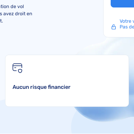
Remboursement Transavia
Réclamations Corsair
Convention de Varsovie
Avis KLM
tion de vol
Remboursement Air Caraïbes
Réclamations French Bee
s avez droit en
t.
Votre 
Remboursement Volotea
Réclamations Air France
Pas de
Remboursement French Bee
Réclamations EasyJet
Réclamations TAP Air Portugal
Réclamations Volotea
Aucun risque financier