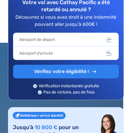
Votre vol avec Cathay Pacific a été
retardé ou annulé ?
Découvrez si vous avez droit à une indemnité
pouvant aller jusqu'à 600€ !
Vérifiez votre éligibilité !
Vérification instantanée gratuite
Pas de victoire, pas de frais
AirAdvisor+ arrive bientôt
Jusqu'à
10 800 €
pour un