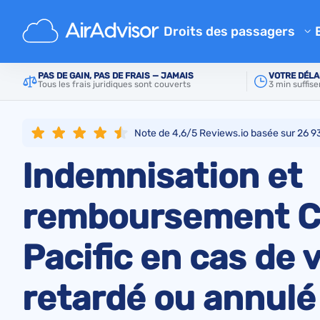
Principal
Compagnies aériennes
Cathay Pacific
Droits des passagers
Calculateur d'indemnisation 
PAS DE GAIN, PAS DE FRAIS — JAMAIS
VOTRE DÉLA
Tous les frais juridiques sont couverts
3 min suffis
Indemnisation pour un vol re
Indemnisation pour un vol an
Note de 4,6/5 Reviews.io basée sur
26 9
Indemnisation pour bagage p
Indemnisation et
Indemnisation pour embarqu
Indemnisation des compagni
remboursement C
Réclamations aux compagnie
Pacific en cas de v
Grève des compagnies aérie
Règlements
retardé ou annulé