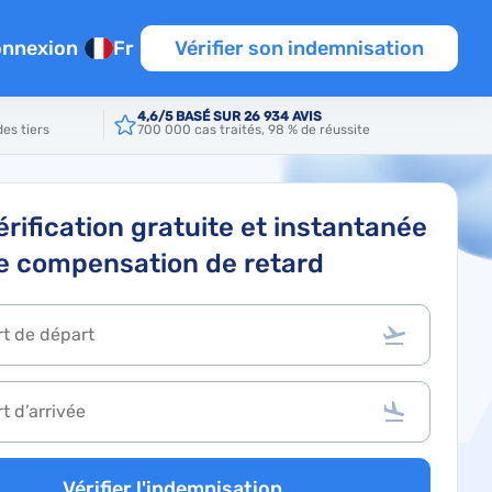
nnexion
Fr
Vérifier son indemnisation
4,6/5 BASÉ SUR 26 934 AVIS
es tiers
700 000 cas traités, 98 % de réussite
perts
e manquée
rologiques
e la météo
érification gratuite et instantanée
e compensation de retard
rdés
n de vol
s
n
nes
Vérifier l'indemnisation