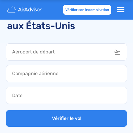
Vérifier son indemnisation
Vols annulés et retardés
aux États-Unis
Vérifier le vol