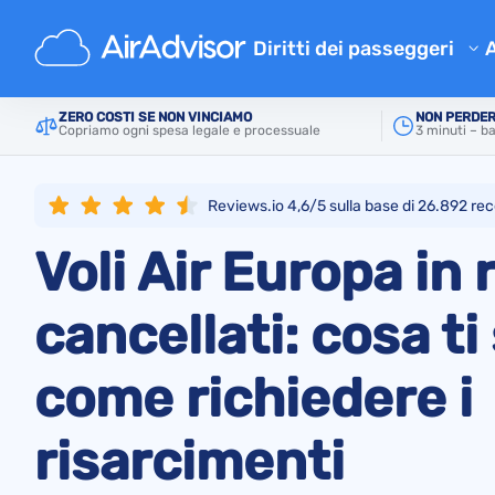
Principale
Linee aeree
Air Europa
Diritti dei passeggeri
Verifica risarcimento
ZERO COSTI SE NON VINCIAMO
NON PERDER
Copriamo ogni spesa legale e processuale
3 minuti – ba
Risarcimento per volo in rita
Risarcimento per volo cancel
Reviews.io 4,6/5 sulla base di
26.892
rec
Risarcimento per bagaglio sm
Voli Air Europa in 
Risarcimento per imbarco ne
Risarcimento dalle compagni
cancellati: cosa ti
Reclami compagnie aeree
come richiedere i
Risarcimento per scioperi aer
Regolamenti
risarcimenti