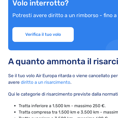
Volo interrotto?
Potresti avere diritto a un rimborso - fino 
Verifica il tuo volo
A quanto ammonta il risarc
Se il tuo volo Air Europa ritarda o viene cancellato p
avere
diritto a un risarcimento
.
Qui le categorie di risarcimento previste dalla normat
Tratta inferiore a 1.500 km - massimo 250 €.
Tratta compresa tra 1.500 km e 3.500 km - massi