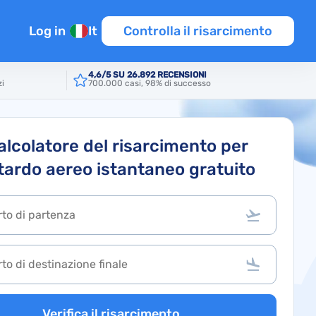
Log in
It
Controlla il risarcimento
4,6/5 SU 26.892 RECENSIONI
zi
700.000 casi, 98% di successo
enti
raffico aereo
alcolatore del risarcimento per
itardo aereo istantaneo gratuito
s
Verifica il risarcimento