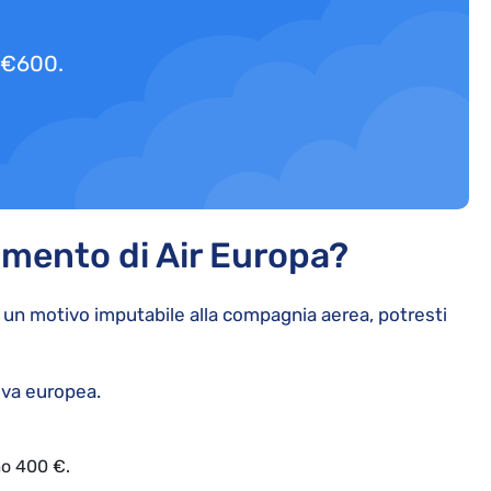
a €600.
imento di Air Europa?
er un motivo imputabile alla compagnia aerea, potresti
iva europea.
mo 400 €.