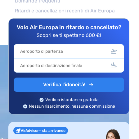
Domande frequenti
Ritardi e cancellazioni recenti di Air Europa
Volo Air Europa in ritardo o cancellato?
Scopri se ti spettano 600 €!
Verifica l’idoneità!
Verifica istantanea gratuita
Nessun risarcimento, nessuna commissione
AirAdvisor+ sta arrivando