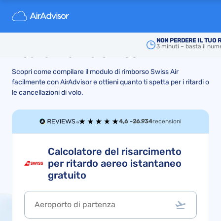
Volo in ritardo? Ottieni fino a
€600 di rimborso e
NON PERDERE IL TUO 
3 minuti – basta il num
risarcimento
Swiss Air
Scopri come compilare il modulo di rimborso Swiss Air
facilmente con AirAdvisor e ottieni quanto ti spetta per i ritardi o
le cancellazioni di volo.
4,6 -
26.934
recensioni
Calcolatore del risarcimento
per ritardo aereo istantaneo
gratuito