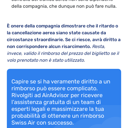
della compagnia, che dunque non può fare nulla.
È onere della compagnia dimostrare che il ritardo o
la cancellazione aerea siano state causate da
circostanze straordinarie. Se ci riesce, avrà diritto a
non corrispondere alcun risarcimento.
Resta,
invece, valido il rimborso del prezzo del biglietto se il
volo prenotato non è stato utilizzato.
Capire se si ha veramente diritto a un
rimborso può essere complicato.
Rivolgiti ad AirAdvisor per ricevere
l’assistenza gratuita di un team di
esperti legali e massimizzare la tua
probabilità di ottenere un rimborso
Swiss Air con successo.