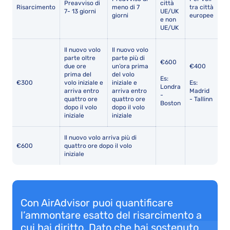
Preavviso di
città
Risarcimento
meno di 7
tra città
7- 13 giorni
UE/UK
giorni
europee
e non
UE/UK
Il nuovo volo
Il nuovo volo
parte oltre
parte più di
€600
due ore
un’ora prima
€400
prima del
del volo
Es:
€300
volo iniziale e
iniziale e
Es:
Londra
arriva entro
arriva entro
Madrid
-
quattro ore
quattro ore
- Tallinn
Boston
dopo il volo
dopo il volo
iniziale
iniziale
Il nuovo volo arriva più di
€600
quattro ore dopo il volo
iniziale
Con AirAdvisor puoi quantificare
l’ammontare esatto del risarcimento a
cui hai diritto. Dato che hai sostenuto