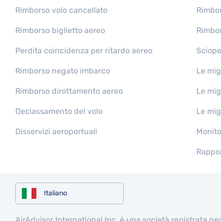
Rimborso volo cancellato
Rimbor
Rimborso biglietto aereo
Rimbor
Perdita coincidenza per ritardo aereo
Sciope
Rimborso negato imbarco
Le mig
Rimborso dirottamento aereo
Le mig
Declassamento del volo
Le mig
Disservizi aeroportuali
Monitor
Rappor
Italiano
AirAdvisor International Inc. è una società registrata n