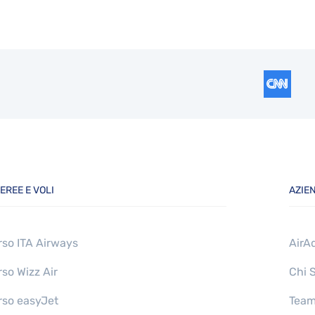
EREE E VOLI
AZIE
so ITA Airways
AirA
so Wizz Air
Chi 
so easyJet
Tea