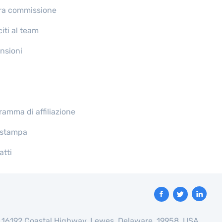
ra commissione
iti al team
nsioni
ramma di affiliazione
 stampa
atti
le: 16192 Coastal Highway, Lewes, Delaware, 19958, USA.