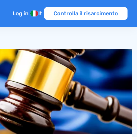
Log in
It
Controlla il risarcimento
enti
raffico aereo
s