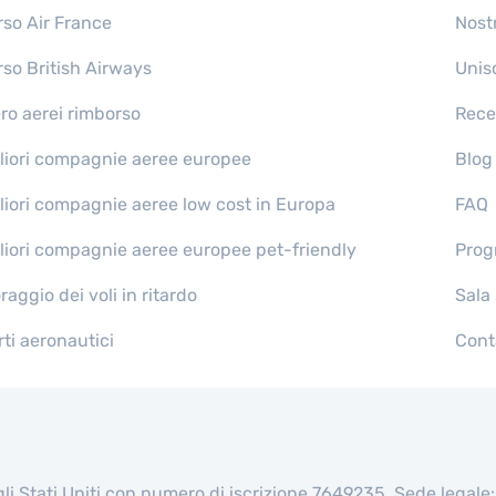
so Air France
Nost
so British Airways
Unisc
ro aerei rimborso
Rece
liori compagnie aeree europee
Blog
liori compagnie aeree low cost in Europa
FAQ
liori compagnie aeree europee pet-friendly
Prog
aggio dei voli in ritardo
Sala
ti aeronautici
Cont
egli Stati Uniti con numero di iscrizione 7649235. Sede lega