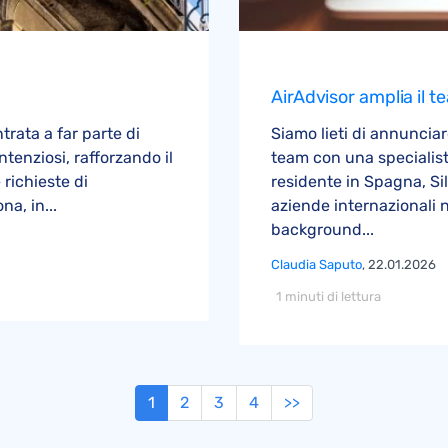
AirAdvisor amplia il 
trata a far parte di
Siamo lieti di annuncia
ntenziosi, rafforzando il
team con una specialista
 richieste di
residente in Spagna, Sil
a, in...
aziende internazionali 
background...
Claudia Saputo
, 22.01.2026
1 minuti di lettura
1
2
3
4
>>