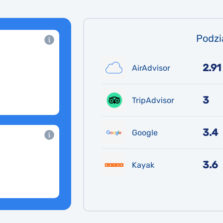
Podzi
2.91
AirAdvisor
3
TripAdvisor
3.4
Google
3.6
Kayak