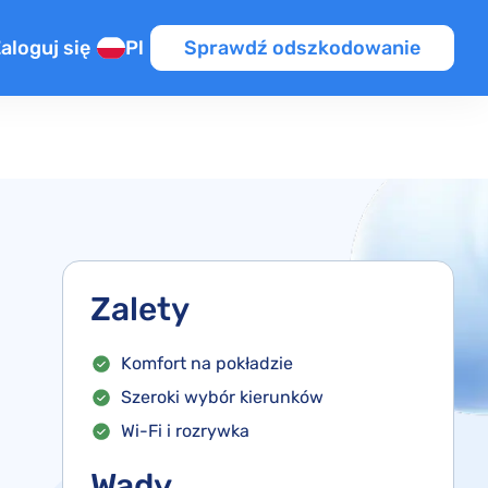
aloguj się
Pl
Sprawdź odszkodowanie
źnienie
a na lot przesiadkowy
UE / PL
ym locie
ot
OT
Zalety
iony lot
Komfort na pokładzie
Szeroki wybór kierunków
Wi-Fi i rozrywka
Wady