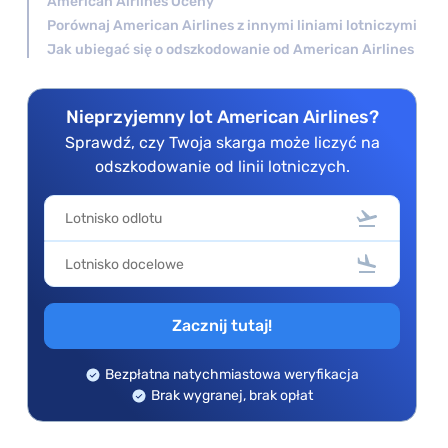
American Airlines Oceny
Porównaj American Airlines z innymi liniami lotniczymi
Jak ubiegać się o odszkodowanie od American Airlines
Nieprzyjemny lot American Airlines?
Sprawdź, czy Twoja skarga może liczyć na
odszkodowanie od linii lotniczych.
Zacznij tutaj!
Bezpłatna natychmiastowa weryfikacja
Brak wygranej, brak opłat