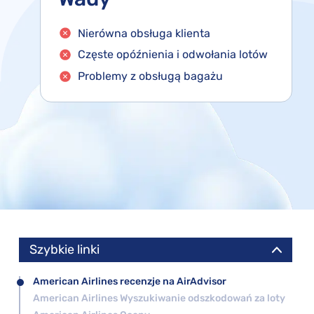
Nierówna obsługa klienta
Częste opóźnienia i odwołania lotów
Problemy z obsługą bagażu
Szybkie linki
American Airlines recenzje na AirAdvisor
American Airlines Wyszukiwanie odszkodowań za loty