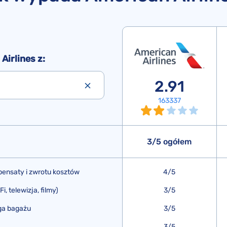
irlines z:
2.91
163337
3/5 ogółem
ensaty i zwrotu kosztów
4/5
, telewizja, filmy)
3/5
ga bagażu
3/5
3/5