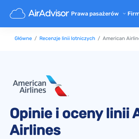
Prawa pasażerów
Fir
O 
Kalkulator odszkodowania za 
Główne
Recenzje linii lotniczych
American Airlin
Bl
Odszkodowanie za opóźniony 
Odszkodowanie za odwołany l
F
Odszkodowanie za zgubiony 
Pr
Odszkodowanie za odmowę we
Re
Odszkodowanie od linii lotni
Reklamacje linii lotniczych
Strajk linii lotniczych odszk
Opinie i oceny linii
Regulacje
Airlines