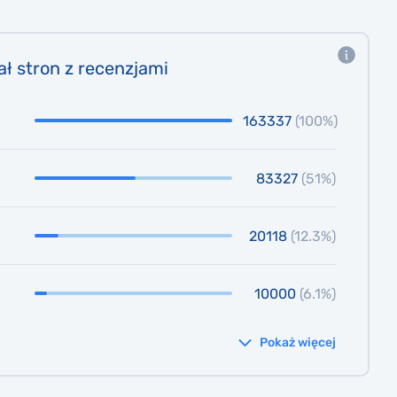
ał stron z recenzjami
163337
(100%)
83327
(51%)
20118
(12.3%)
10000
(6.1%)
Pokaż więcej