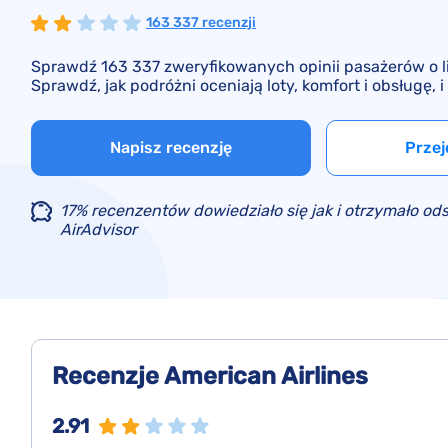
163 337 recenzji
Sprawdź 163 337 zweryfikowanych opinii pasażerów o lin
Sprawdź, jak podróżni oceniają loty, komfort i obsługę, i
Napisz recenzję
Przej
17% recenzentów dowiedziało się jak i otrzymało od
AirAdvisor
Recenzje American Airlines
2.91