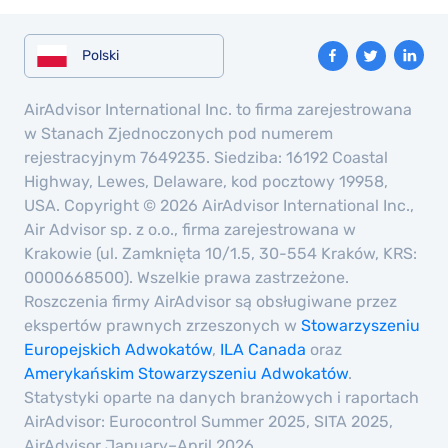
Polski
AirAdvisor International Inc. to firma zarejestrowana
w Stanach Zjednoczonych pod numerem
rejestracyjnym 7649235. Siedziba: 16192 Coastal
Highway, Lewes, Delaware, kod pocztowy 19958,
USA. Copyright © 2026 AirAdvisor International Inc.,
Air Advisor sp. z o.o., firma zarejestrowana w
Krakowie (ul. Zamknięta 10/1.5, 30-554 Kraków, KRS:
0000668500). Wszelkie prawa zastrzeżone.
Roszczenia firmy AirAdvisor są obsługiwane przez
ekspertów prawnych zrzeszonych w
Stowarzyszeniu
Europejskich Adwokatów
,
ILA Canada
oraz
Amerykańskim Stowarzyszeniu Adwokatów
.
Statystyki oparte na danych branżowych i raportach
AirAdvisor: Eurocontrol Summer 2025, SITA 2025,
AirAdvisor January–April 2026.