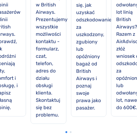
inii
w British
odwołan
się, jak
asażerów
Airways.
lot linią
uzyskać
linii
Prezentujemy
British
odszkodowanie
itish
wszystkie
Airways
za
irways.
możliwości
Razem z
uszkodzony,
prawdź,
kontaktu -
AirAdvis
zgubiony
k
formularz,
złóż
lub
odróżni
czat,
wniosek 
opóźniony
ceniają
telefon,
odszkod
bagaż od
ty,
adres do
za
British
omfort i
działu
opóźnio
Airways i
sługę, i
obsługi
lub
poznaj
apisz
klienta.
odwołan
swoje
łasną
Skontaktuj
lot, nawe
prawa jako
inię.
się bez
do 600€
pasażer.
problemu.