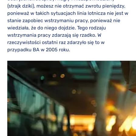
(strajk dziki), możesz nie otrzymać zwrotu pieniędzy,
ponieważ w takich sytuacjach linia lotnicza nie jest w
stanie zapobiec wstrzymaniu pracy, ponieważ nie
wiedziała, że ​​do niego dojdzie. Tego rodzaju
wstrzymania pracy zdarzają się rzadko. W
rzeczywistości ostatni raz zdarzyło się to w
przypadku BA w 2005 roku.