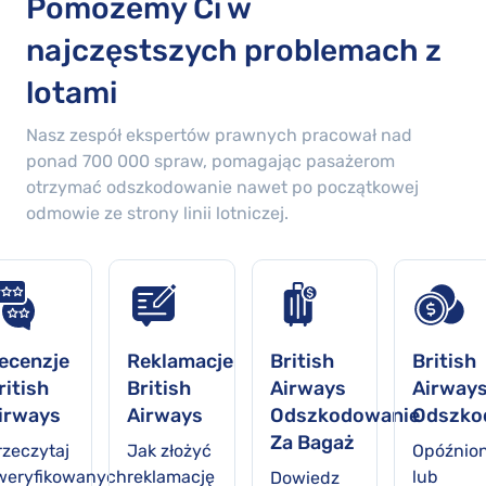
Pomożemy Ci w
najczęstszych problemach z
lotami
Nasz zespół ekspertów prawnych pracował nad
ponad
700 000
spraw, pomagając pasażerom
otrzymać odszkodowanie nawet po początkowej
odmowie ze strony linii lotniczej.
ecenzje
Reklamacje
British
British
ritish
British
Airways
Airway
irways
Airways
Odszkodowanie
Odszko
Za Bagaż
rzeczytaj
Jak złożyć
Opóźnio
weryfikowanych
reklamację
lub
Dowiedz