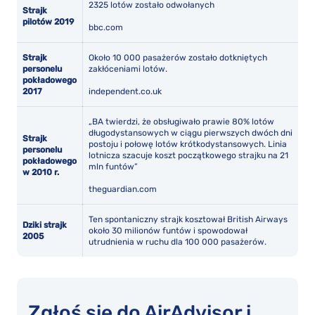
2325 lotów zostało odwołanych
Strajk
pilotów 2019
bbc.com
Strajk
Około 10 000 pasażerów zostało dotkniętych
personelu
zakłóceniami lotów.
pokładowego
2017
independent.co.uk
„BA twierdzi, że obsługiwało prawie 80% lotów
długodystansowych w ciągu pierwszych dwóch dni
Strajk
postoju i połowę lotów krótkodystansowych. Linia
personelu
lotnicza szacuje koszt początkowego strajku na 21
pokładowego
mln funtów”
w 2010 r.
theguardian.com
Ten spontaniczny strajk kosztował British Airways
Dziki strajk
około 30 milionów funtów i spowodował
2005
utrudnienia w ruchu dla 100 000 pasażerów.
Zgłoś się do AirAdvisor i