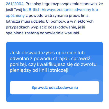
261/2004
. Przepisy tego rozporządzenia stanowią, że
jeśli Twój
lot British Airways zostanie odwołany lub
opóźniony
z powodu wstrzymania pracy, linia
lotnicza musi udzielić Ci pomocy, a w niektórych
przypadkach wypłacić odszkodowanie, jeśli
spełnione zostaną odpowiednie warunki.
Jeśli doświadczyłeś opóźnień lub
odwołań z powodu strajku, sprawdź
poniżej, czy kwalifikujesz się do zwrotu
pieniędzy od linii lotniczej!
Sprawdź odszkodowania