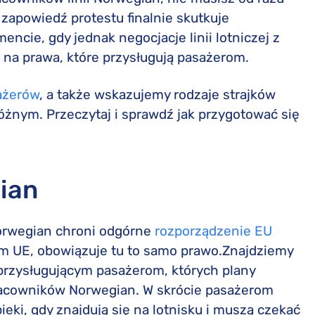
British Airways odszkodowanie
Reklamacje Nouvelair
Konwencja Montrealska
zapowiedź protestu finalnie skutkuje
Emirates odszkodowanie
Reklamacje EasyJet
Konwencja warszawska
ncie, gdy jednak negocjacje linii lotniczej z
 na prawa, które przysługują pasażerom.
KLM odszkodowanie
Reklamacje KLM
Qatar Airways odszkodowanie
Reklamacje Qatar Airways
ażerów
, a także wskazujemy rodzaje strajków
TUI Airways odszkodowanie
Reklamacje TUI Airways
różnym. Przeczytaj i sprawdź jak przygotować się
Smartwings odszkodowanie
ian
Norwegian chroni odgórne
rozporządzenie EU
iem UE, obowiązuje tu to samo prawo.Znajdziemy
przysługującym pasażerom, których plany
pracowników Norwegian. W skrócie pasażerom
eki, gdy znajdują się na lotnisku i muszą czekać