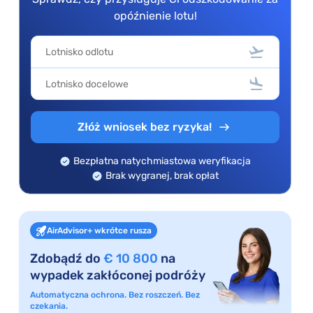
opóźnienie lotu!
Złóż wniosek bez ryzyka!
Bezpłatna natychmiastowa weryfikacja
Brak wygranej, brak opłat
AirAdvisor+ wkrótce rusza
Zdobądź do
€ 10 800
na
wypadek zakłóconej podróży
Automatyczna ochrona. Bez roszczeń. Bez
czekania.