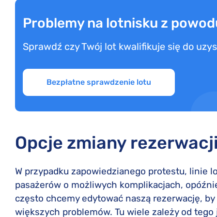
Problemy na lotnisku z powod
Sprawdź czy Twój lot kwalifikuje się do uz
Bezpłatne sprawdzenie lotu
Opcje zmiany rezerwacj
W przypadku zapowiedzianego protestu, linie 
pasażerów o możliwych komplikacjach, opóźnie
często chcemy edytować naszą rezerwację, by
większych problemów. Tu wiele zależy od tego j