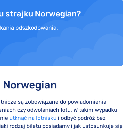
u strajku Norwegian?
yskania odszkodowania.
i Norwegian
lotnicze są zobowiązane do powiadomienia
niach czy odwołaniach lotu. W takim wypadku
 nie
utknąć na lotnisku
i odbyć podróż bez
aki rodzaj biletu posiadamy i jak ustosunkuje się