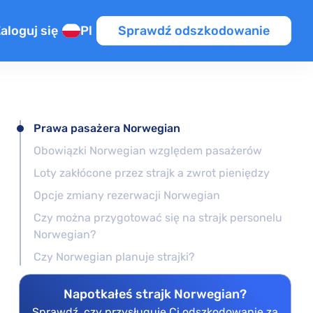
aloguj się
Pl
Sprawdź odszkodowanie
źnienie
a na lot przesiadkowy
Prawa pasażera Norwegian
UE / PL
ym locie
Obowiązki Norwegian względem pasażerów
Loty zakłócone przez strajk a zwrot pieniędzy
ot
OT
Opcje zmiany rezerwacji Norwegian
iony lot
Czy można przygotować się na strajk personelu
Norwegian?
Czy Norwegian planuje strajki?
Napotkałeś strajk Norwegian?
Sprawdź, czy przysługuje Ci odszkodowanie za