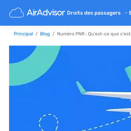
Droits des passagers
Calculateur d'indemnisation 
Principal
Blog
Numéro PNR : Qu'est-ce que c'est 
Indemnisation pour un vol re
Indemnisation pour un vol an
Indemnisation pour bagage p
Indemnisation pour embarqu
Indemnisation des compagni
Réclamations aux compagnie
Grève des compagnies aérie
Règlements