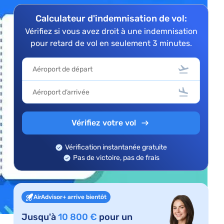
Calculateur d'indemnisation de vol:
Vérifiez si vous avez droit à une indemnisation
pour retard de vol en seulement 3 minutes.
Vérifiez votre vol
Vérification instantanée gratuite
Pas de victoire, pas de frais
AirAdvisor+ arrive bientôt
Jusqu'à
10 800 €
pour un