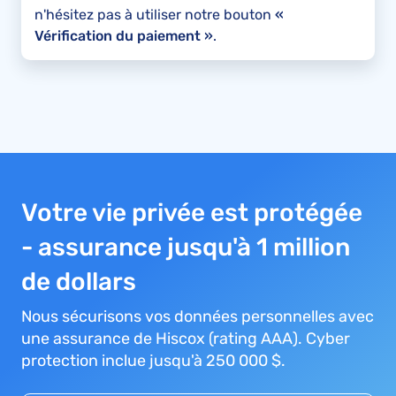
n'hésitez pas à utiliser notre bouton
«
Vérification du paiement »
.
Votre vie privée est protégée
- assurance jusqu'à 1 million
de dollars
Nous sécurisons vos données personnelles avec
une assurance de Hiscox (rating AAA). Cyber
protection inclue jusqu'à 250 000 $.