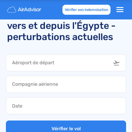
Vérifier son indemnisation
Vols annulés et retardés
vers et depuis l'Égypte -
perturbations actuelles
Vérifier le vol