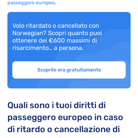
passeggero europeo
.
Volo ritardato o cancellato con
Norwegian? Scopri quanto puoi
ottenere dei €600 massimi di
risarcimento… a persona.
Scoprilo ora gratuitamente
Quali sono i tuoi diritti di
passeggero europeo in caso
di ritardo o cancellazione di