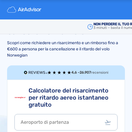
Risarcimento e rimborso
Norwegian per ritardi aerei o
NON PERDERE IL TUO 
3 minuti – basta il num
cancellazioni di volo
Scopri come richiedere un risarcimento e un rimborso fino a
€600 a persona per la cancellazione e il ritardo del volo
Norwegian
4,6 -
26.907
recensioni
Calcolatore del risarcimento
per ritardo aereo istantaneo
gratuito