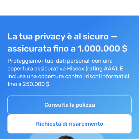
La tua privacy è al sicuro —
assicurata fino a 1.000.000 $
Proteggiamo i tuoi dati personali con una
copertura assicurativa Hiscox (rating AAA). È
inclusa una copertura contro i rischi informatici
fino a 250.000 $.
Consulta la polizza
Richiesta di risarcimento