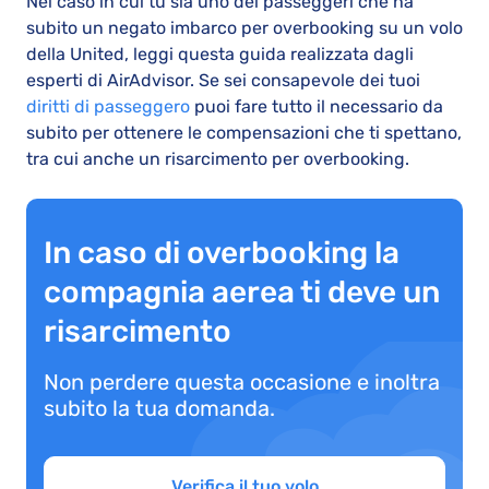
Nel caso in cui tu sia uno dei passeggeri che ha
subito un negato imbarco per overbooking su un volo
della United, leggi questa guida realizzata dagli
esperti di AirAdvisor. Se sei consapevole dei tuoi
diritti di passeggero
puoi fare tutto il necessario da
subito per ottenere le compensazioni che ti spettano,
tra cui anche un risarcimento per overbooking.
In caso di overbooking la
compagnia aerea ti deve un
risarcimento
Non perdere questa occasione e inoltra
subito la tua domanda.
Verifica il tuo volo