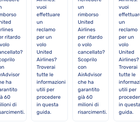
n
vuoi
un
vuoi
imborso
effettuare
rimborso
effettuar
nited
un
United
un
rlines
reclamo
Airlines
reclamo
r ritardo
per un
per ritardo
per un
 volo
volo
o volo
volo
ancellato?
United
cancellato?
United
coprilo
Airlines?
Scoprilo
Airlines?
on
Troverai
con
Troverai
irAdvisor
tutte le
AirAdvisor
tutte le
he ha
informazioni
che ha
informaz
arantito
utili per
garantito
utili per
ià 60
procedere
già 60
procede
lioni di
in questa
milioni di
in quest
sarcimenti.
guida.
risarcimenti.
guida.