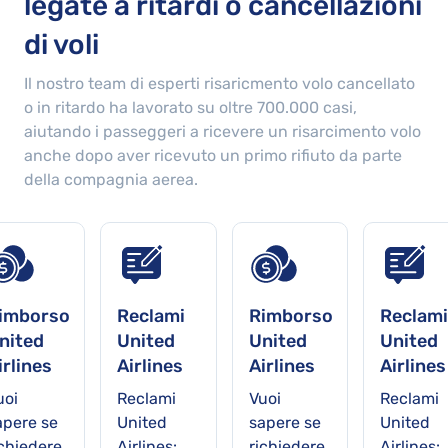
legate a ritardi o cancellazioni
di voli
Il nostro team di esperti risaricmento volo cancellato
o in ritardo ha lavorato su oltre
700.000
casi,
aiutando i passeggeri a ricevere un risarcimento volo
anche dopo aver ricevuto un primo rifiuto da parte
della compagnia aerea.
imborso
Reclami
Rimborso
Reclami
nited
United
United
United
irlines
Airlines
Airlines
Airlines
uoi
Reclami
Vuoi
Reclami
apere se
United
sapere se
United
ichiedere
Airlines:
richiedere
Airlines: