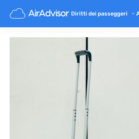
Diritti dei passeggeri
Verifica risarcimento
Risarcimento per volo in rita
Risarcimento per volo cancel
Risarcimento per bagaglio sm
Risarcimento per imbarco ne
Risarcimento dalle compagni
Reclami compagnie aeree
Risarcimento per scioperi aer
Regolamenti