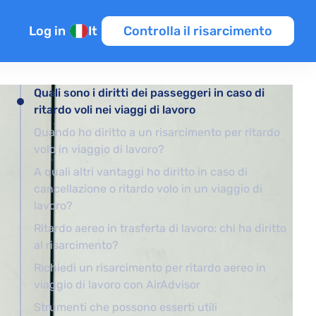
Log in
It
Controlla il risarcimento
Quali sono i diritti dei passeggeri in caso di
ritardo voli nei viaggi di lavoro
enti
Quando ho diritto a un risarcimento per ritardo
raffico aereo
volo in viaggio di lavoro?
s
A quali altri vantaggi ho diritto in caso di
cancellazione o ritardo volo in un viaggio di
lavoro?
Ritardo aereo in trasferta di lavoro: chi ha diritto
al risarcimento?
Richiedi un risarcimento per ritardo aereo in
viaggio di lavoro con AirAdvisor
Strumenti che possono esserti utili