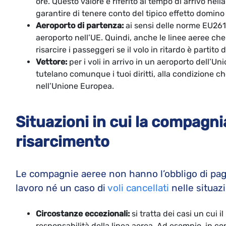
ore. Questo valore è riferito al tempo di arrivo nell
garantire di tenere conto del tipico effetto domino 
Aeroporto di partenza:
ai sensi delle norme EU261,
aeroporto nell’UE. Quindi, anche le linee aeree che
risarcire i passeggeri se il volo in ritardo è partito 
Vettore:
per i voli in arrivo in un aeroporto dell’
tutelano comunque i tuoi diritti, alla condizione 
nell’Unione Europea.
Situazioni in cui la compagni
risarcimento
Le compagnie aeree non hanno l’obbligo di pagar
lavoro né un caso di
voli cancellati
nelle situaz
Circostanze eccezionali:
si tratta dei casi un cui 
responsabilità della linea aerea. Ad esempio, in co