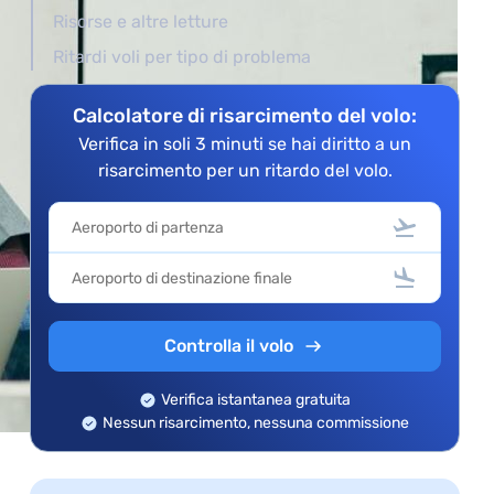
Risorse e altre letture
Ritardi voli per tipo di problema
Calcolatore di risarcimento del volo:
Verifica in soli 3 minuti se hai diritto a un
risarcimento per un ritardo del volo.
Controlla il volo
Verifica istantanea gratuita
Nessun risarcimento, nessuna commissione