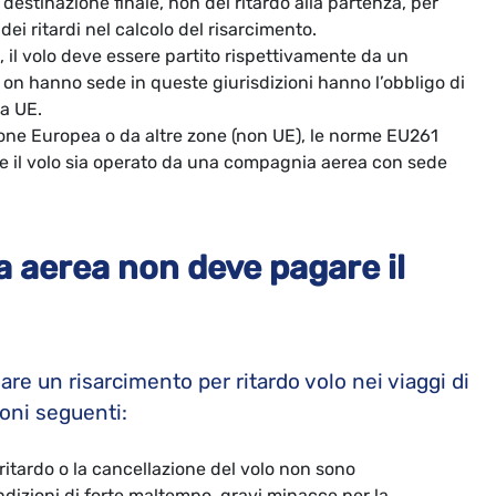
a destinazione finale, non del ritardo alla partenza, per
dei ritardi nel calcolo del risarcimento.
 il volo deve essere partito rispettivamente da un
 on hanno sede in queste giurisdizioni hanno l’obbligo di
da UE.
Unione Europea o da altre zone (non UE), le norme EU261
che il volo sia operato da una compagnia aerea con sede
a aerea non deve pagare il
e un risarcimento per ritardo volo nei viaggi di
ioni seguenti:
il ritardo o la cancellazione del volo non sono
ndizioni di forte maltempo, gravi minacce per la