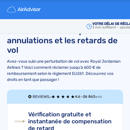
Guide complet sur les
indemnités de Royal
VOTRE DÉLAI DE RÉCL
3 min suffisent – ajout
Jordanian Airlines pour les
annulations et les retards de
vol
Avez-vous subi une perturbation de vol avec Royal Jordanian
Airlines ? Voici comment réclamer jusqu'à 600 € de
remboursement selon le règlement EU261. Découvrez vos
droits en tant que passager !
4,6 -
26 863
avis
Vérification gratuite et
instantanée de compensation
de retard