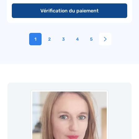
Vérification du paiement
1
2
3
4
5