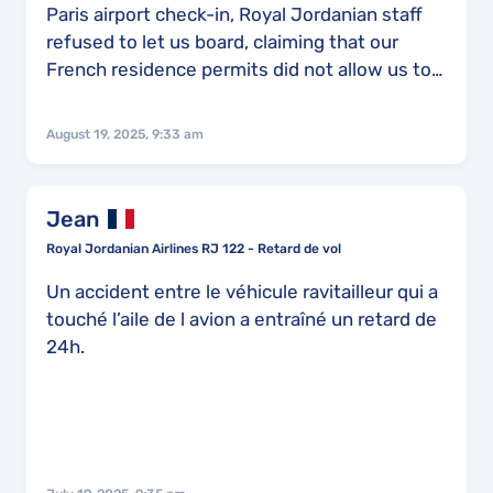
Paris airport check-in, Royal Jordanian staff
refused to let us board, claiming that our
French residence permits did not allow us to
obtain a visa on arrival in Saudi Arabia.
However, this information was incorrect and
August 19, 2025, 9:33 am
is not mentioned on their website.
Furthermore, one of your staff members
advised me that I could modify my flight for
Jean
the next day and that I might then be
Royal Jordanian Airlines RJ 122 - Retard de vol
accepted. Based on this advice, I paid an
additional €647.60 for the modification.
Un accident entre le véhicule ravitailleur qui a
Unfortunately, despite this, I was still unable
touché l’aile de l avion a entraîné un retard de
to travel with Royal Jordanian, and I was
24h.
forced to purchase a new ticket with another
airline. The very next day, I traveled without
any issue with Saudi Arabian Airlines and
successfully obtained my visa on arrival (I
have attached my passport and my wife’s