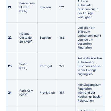
Art von
Barcelona–
Ruheplatz;
21
El Prat
Spanien
17,2
Duschen nur in
(BCN)
der Lounge
verfügbar
Lediglich ein
Stillraum
Málaga–
vorhanden; nur 1
22
Costa del
Spanien
16,6
Lounge am
Sol (AGP)
gesamten
Flughafen
Keine dedizierten
Ruhezonen;
Porto
23
Portugal
15,1
Duschen sind nur
(OPO)
in der Lounge
zugänglich
Kein Zugang zum
Flughafen
Paris Orly
24
Frankreich
15,7
während der
(ORY)
Nacht; nur Basis-
Relaxzonen