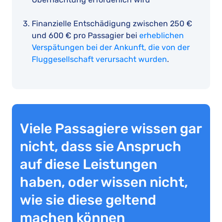
Finanzielle Entschädigung zwischen 250 €
und 600 € pro Passagier bei
erheblichen
Verspätungen bei der Ankunft, die von der
Fluggesellschaft verursacht wurden
.
Viele Passagiere wissen gar
nicht, dass sie Anspruch
auf diese Leistungen
haben, oder wissen nicht,
wie sie diese geltend
machen können