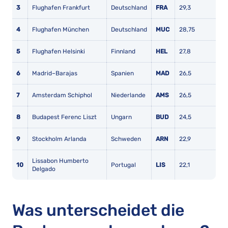
3
Flughafen Frankfurt
Deutschland
FRA
29,3
4
Flughafen München
Deutschland
MUC
28,75
5
Flughafen Helsinki
Finnland
HEL
27,8
6
Madrid–Barajas
Spanien
MAD
26,5
7
Amsterdam Schiphol
Niederlande
AMS
26,5
8
Budapest Ferenc Liszt
Ungarn
BUD
24,5
9
Stockholm Arlanda
Schweden
ARN
22,9
Lissabon Humberto
10
Portugal
LIS
22,1
Delgado
Was unterscheidet die